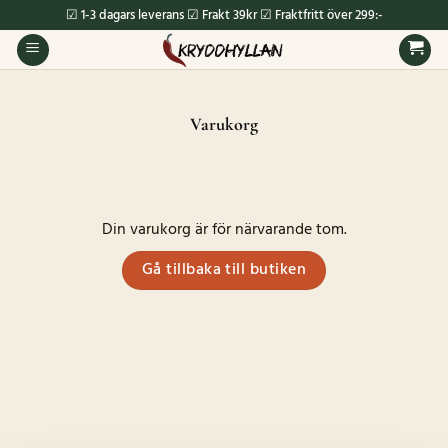
Skip
☑ 1-3 dagars leverans ☑ Frakt 39kr ☑ Fraktfritt över 299:-
to
content
Varukorg
Din varukorg är för närvarande tom.
Gå tillbaka till butiken