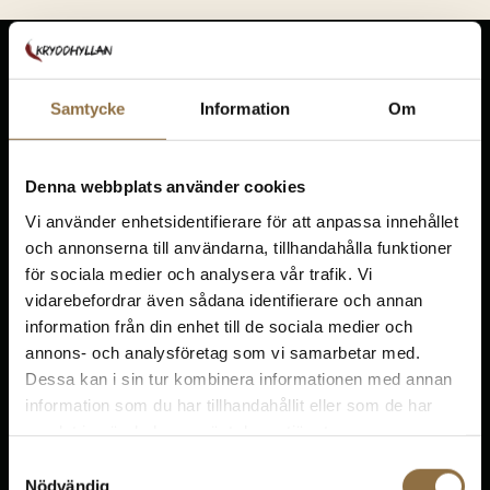
Samtycke
Information
Om
Denna webbplats använder cookies
KRYDDHYLLAN.NU
Vi använder enhetsidentifierare för att anpassa innehållet
Ekedalen, Solhem
och annonserna till användarna, tillhandahålla funktioner
522 93 Tidaholm
för sociala medier och analysera vår trafik. Vi
vidarebefordrar även sådana identifierare och annan
010-5851411
info@kryddhyllan
information från din enhet till de sociala medier och
annons- och analysföretag som vi samarbetar med.
Dessa kan i sin tur kombinera informationen med annan
Kundservice
information som du har tillhandahållit eller som de har
samlat in när du har använt deras tjänster.
Vanliga frågor
Samtyckesval
Returer
Nödvändig