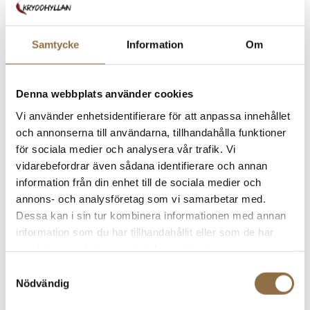
Steg 3:
Se till att paketet är ordentligt förslutet. (tejpa lite
till)
Samtycke
Information
Om
Steg 4:
Gå till posten eller DHL’s ombud och beställ frakten.
Ni betalar för returfrakten (gäller vid felköp, ångerrätt mm).
Denna webbplats använder cookies
Vid reklamation står vi för alla kostnader runt returen.
Vi använder enhetsidentifierare för att anpassa innehållet
och annonserna till användarna, tillhandahålla funktioner
Steg 5:
för sociala medier och analysera vår trafik. Vi
vidarebefordrar även sådana identifierare och annan
Skicka paketet till:
information från din enhet till de sociala medier och
Kryddhyllan
annons- och analysföretag som vi samarbetar med.
Ekedalen Solhem
Dessa kan i sin tur kombinera informationen med annan
522 93 Tidaholm
information som du har tillhandahållit eller som de har
samlat in när du har använt deras tjänster.
Steg 6:
Nu kan du lugnt luta dig tillbaka och låta oss göra
Samtyckesval
resten. Om det är en vanlig retur så kommer pengarna
Nödvändig
tillbaka på samma sätt strax efter att vi tagit emot er