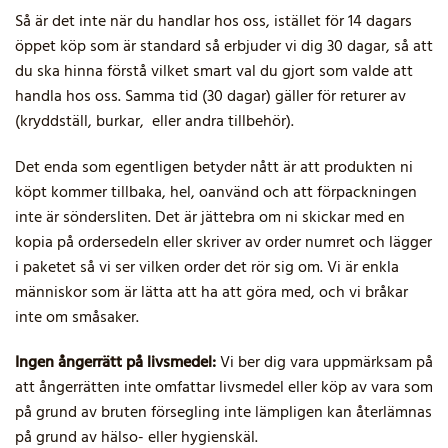
Så är det inte när du handlar hos oss, istället för 14 dagars
öppet köp som är standard så erbjuder vi dig 30 dagar, så att
du ska hinna förstå vilket smart val du gjort som valde att
handla hos oss. Samma tid (30 dagar) gäller för returer av
(kryddställ, burkar, eller andra tillbehör).
Det enda som egentligen betyder nått är att produkten ni
köpt kommer tillbaka, hel, oanvänd och att förpackningen
inte är söndersliten. Det är jättebra om ni skickar med en
kopia på ordersedeln eller skriver av order numret och lägger
i paketet så vi ser vilken order det rör sig om. Vi är enkla
människor som är lätta att ha att göra med, och vi bråkar
inte om småsaker.
Ingen ångerrätt på livsmedel:
Vi ber dig vara uppmärksam på
att ångerrätten inte omfattar livsmedel eller köp av vara som
på grund av bruten försegling inte lämpligen kan återlämnas
på grund av hälso- eller hygienskäl.