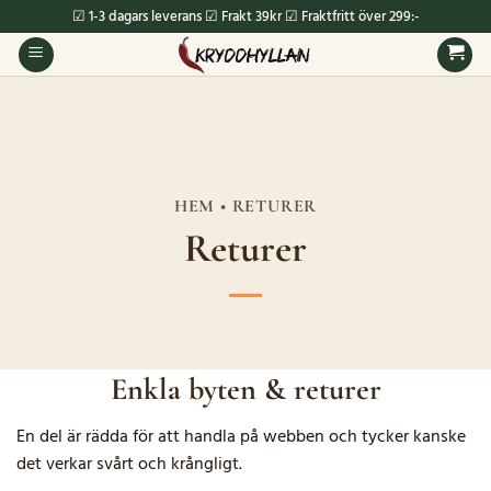
Skip
☑ 1-3 dagars leverans ☑ Frakt 39kr ☑ Fraktfritt över 299:-
to
content
HEM • RETURER
Returer
Enkla byten & returer
En del är rädda för att handla på webben och tycker kanske
det verkar svårt och krångligt.