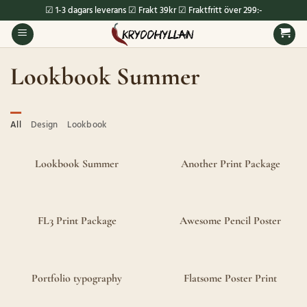
Skip
☑ 1-3 dagars leverans ☑ Frakt 39kr ☑ Fraktfritt över 299:-
to
content
Lookbook Summer
All
Design
Lookbook
Lookbook Summer
Another Print Package
FL3 Print Package
Awesome Pencil Poster
Portfolio typography
Flatsome Poster Print