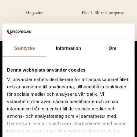
Magazine
Flat T-Shirt Company
Samtycke
Information
Om
Denna webbplats använder cookies
Vi använder enhetsidentifierare för att anpassa innehållet
och annonserna till användarna, tillhandahålla funktioner
KRYDDHYLLAN.NU
för sociala medier och analysera vår trafik. Vi
Ekedalen, Solhem
vidarebefordrar även sådana identifierare och annan
522 93 Tidaholm
information från din enhet till de sociala medier och
annons- och analysföretag som vi samarbetar med.
010-5851411
info@kryddhyllan
Dessa kan i sin tur kombinera informationen med annan
information som du har tillhandahållit eller som de har