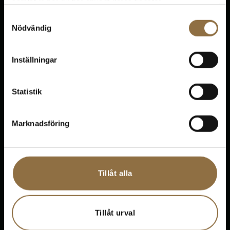
samlat in när du har använt deras tjänster.
Kundservice
Samtyckesval
Nödvändig
Vanliga frågor
Returer
Inställningar
Support
Statistik
Marknadsföring
Kontakt
Tillåt alla
Om oss
Tillåt urval
Bloggen