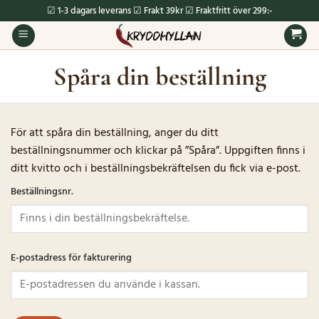
Skip
☑ 1-3 dagars leverans ☑ Frakt 39kr ☑ Fraktfritt över 299:-
to
content
Spåra din beställning
För att spåra din beställning, anger du ditt
beställningsnummer och klickar på ”Spåra”. Uppgiften finns i
ditt kvitto och i beställningsbekräftelsen du fick via e-post.
Beställningsnr.
E-postadress för fakturering