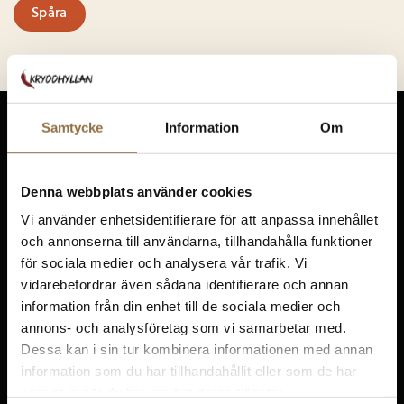
Spåra
Samtycke
Information
Om
Denna webbplats använder cookies
Vi använder enhetsidentifierare för att anpassa innehållet
KRYDDHYLLAN.NU
och annonserna till användarna, tillhandahålla funktioner
Ekedalen, Solhem
för sociala medier och analysera vår trafik. Vi
522 93 Tidaholm
vidarebefordrar även sådana identifierare och annan
information från din enhet till de sociala medier och
annons- och analysföretag som vi samarbetar med.
010-5851411
info@kryddhyllan
Dessa kan i sin tur kombinera informationen med annan
information som du har tillhandahållit eller som de har
samlat in när du har använt deras tjänster.
Kundservice