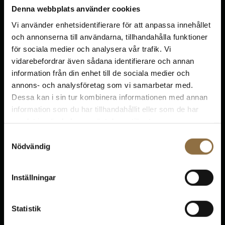
Denna webbplats använder cookies
Vi använder enhetsidentifierare för att anpassa innehållet
Kundservice
och annonserna till användarna, tillhandahålla funktioner
Vanliga frågor
för sociala medier och analysera vår trafik. Vi
vidarebefordrar även sådana identifierare och annan
Returer
information från din enhet till de sociala medier och
annons- och analysföretag som vi samarbetar med.
Support
Dessa kan i sin tur kombinera informationen med annan
information som du har tillhandahållit eller som de har
samlat in när du har använt deras tjänster.
Samtyckesval
Nödvändig
Inställningar
Kontakt
Om oss
Statistik
Bloggen