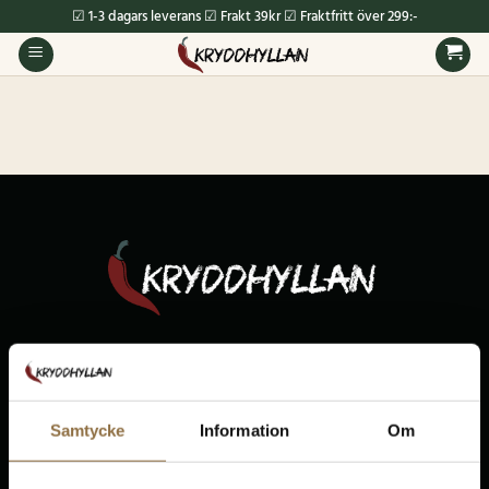
Skip
☑ 1-3 dagars leverans ☑ Frakt 39kr ☑ Fraktfritt över 299:-
to
content
KRYDDHYLLAN.NU
Ekedalen, Solhem
522 93 Tidaholm
Samtycke
Information
Om
010-5851411
info@kryddhyllan