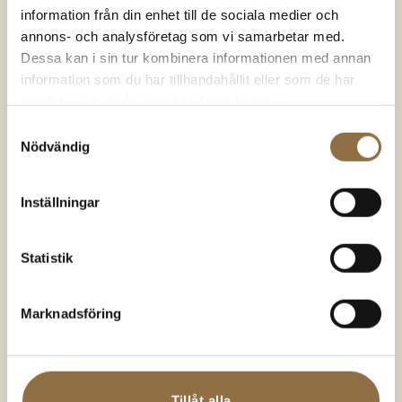
information från din enhet till de sociala medier och
Koriander Finmalen Ekologisk
annons- och analysföretag som vi samarbetar med.
Koriander Malen
Dessa kan i sin tur kombinera informationen med annan
information som du har tillhandahållit eller som de har
Korianderfrön
samlat in när du har använt deras tjänster.
Hela Korianderfrön
Samtyckesval
Hela Korianderfrön Ekologiska
Nödvändig
Kyndel
Inställningar
Sommarkyndel
Ekologisk Kyndel
Statistik
Kryddnejlika
Marknadsföring
Hel kryddnejlika
Ekologisk hel Kryddnejlika
Tillåt alla