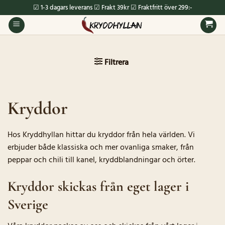
Skip
☑ 1-3 dagars leverans ☑ Frakt 39kr ☑ Fraktfritt över 299:-
to
content
Filtrera
Kryddor
Hos Kryddhyllan hittar du kryddor från hela världen. Vi
erbjuder både klassiska och mer ovanliga smaker, från
peppar och chili till kanel, kryddblandningar och örter.
Kryddor skickas från eget lager i
Sverige