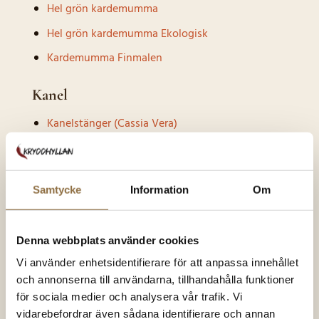
Hel grön kardemumma
Hel grön kardemumma Ekologisk
Kardemumma Finmalen
Kanel
Kanelstänger (Cassia Vera)
Malen Kanel (Cassia Vera)
Ceylonkanel finmalen Ekologisk
Samtycke
Information
Om
Ekologiska Ceylon Kanelstänger 8 cm
Kanelstänger Cassia Vera
Denna webbplats använder cookies
Cassia Vera Kanel Finmalen
Vi använder enhetsidentifierare för att anpassa innehållet
och annonserna till användarna, tillhandahålla funktioner
Koriander
för sociala medier och analysera vår trafik. Vi
Koriander Finmalen
vidarebefordrar även sådana identifierare och annan