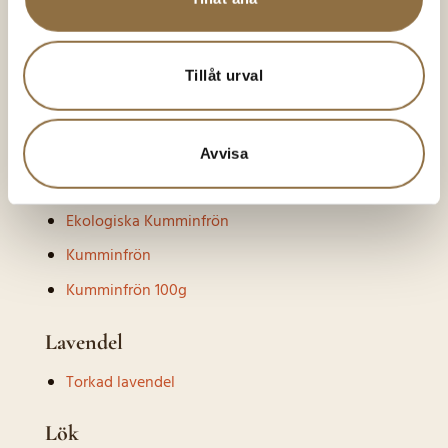
Kryddnejlika Finmalen
Kryddpeppar
Tillåt urval
Kryddpeppar Finmalen
Kryddpeppar Pimento Hel
Avvisa
Kummin
Ekologiska Kumminfrön
Kumminfrön
Kumminfrön 100g
Lavendel
Torkad lavendel
Lök