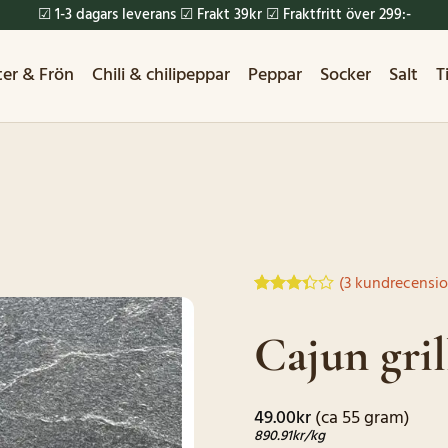
☑ 1-3 dagars leverans ☑ Frakt 39kr ☑ Fraktfritt över 299:-
ter & Frön
Chili & chilipeppar
Peppar
Socker
Salt
T
(
3
kundrecensio
Betygsatt
3
3.33
av
Cajun gril
5
baserat
på
kundrecensioner
49.00
kr
(ca 55 gram)
890.91
kr
/kg