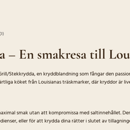
(3)
 – En smakresa till Loui
n Grill/Stekkrydda, en kryddblandning som fångar den pass
järtliga köket från Louisianas träskmarker, där kryddor är liv
a maximal smak utan att kompromissa med saltinnehållet. De
enser, eller för att krydda dina rätter i slutet av tillagning