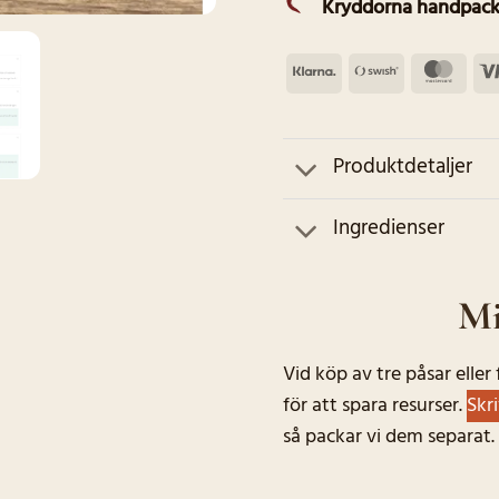
Kryddorna handpack
Klarna
Swish
Mas
(SE)
Produktdetaljer
Ingredienser
Mi
Vid köp av tre påsar elle
för att spara resurser.
Skr
så packar vi dem separat.