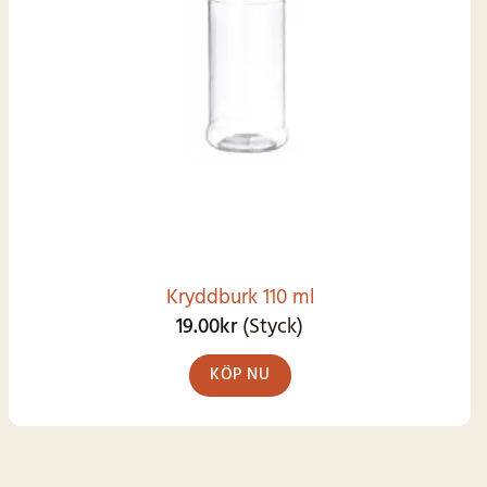
SNART I
LAGER IGEN
Kryddburk 110 ml
19.00
kr
(Styck)
KÖP NU