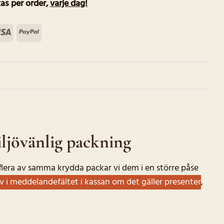
as per order
,
varje dag!
terCard
Visa
PayPal
ljövänlig packning
r flera av samma krydda packar vi dem i en större påse
iv i meddelandefältet i kassan om det gäller presenter
,