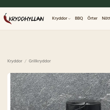
Skip
to
content
Kryddor
BBQ
Örter
Nöt
Kryddor
/
Grillkryddor