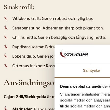
Smakprofil:
Vitlökens kraft: Ger en robust och fyllig bas.
Senapens sting: Adderar en skarp och pikant ton.
Chilins hetta: Ger en behaglig och långvarig hetta.
Paprikans sötma: Bidrar med en rökig sötma.
Lökens djup: Ger en jordnära och mustig smak.
Örternas friskhet: Rosmarin och oregano ger en arom
Samtycke
Användningsområden:
Denna webbplats använder 
Vi använder enhetsidentifierar
Cajun Grill/Stekkrydda är otroligt mångsidig och passar u
sociala medier och analysera 
till de sociala medier och a
Marinader:
Blanda med olja, vinäger och eventuellt lit