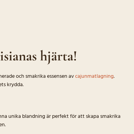
sianas hjärta!
ionerade och smakrika essensen av
cajunmatlagning
.
ets krydda.
nna unika blandning är perfekt för att skapa smakrika
en.