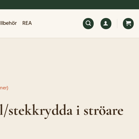
illbehör
REA
ner)
l/stekkrydda i ströare