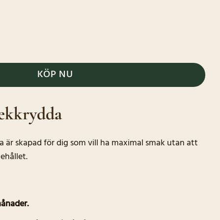
ströare mängd
KÖP NU
tekkrydda
a är skapad för dig som vill ha maximal smak utan att
hållet.
månader.