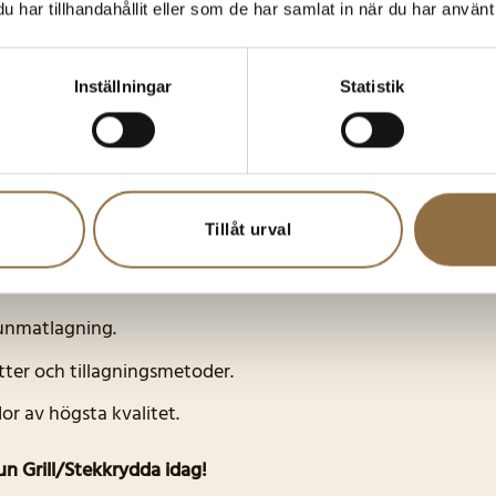
har tillhandahållit eller som de har samlat in när du har använt 
k före eller efter tillagning för en extra smakdimension.
r gumbo.
Inställningar
Statistik
re grillning eller stekning.
ör en extra smakrik upplevelse.
Tillåt urval
.
unmatlagning.
ätter och tillagningsmetoder.
r av högsta kvalitet.
un Grill/Stekkrydda idag!