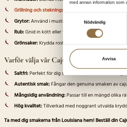
med annan information som du 
Grillning och stekning
:
Strö över kött, fågel eller fis
Samtyckesval
Grytor:
Använd i mustiga grytor som jambalaya elle
Nödvändig
Rub:
Gnid in kött eller fågel med kryddblandningen fö
Grönsaker:
Krydda rostade eller grillade grönsaker f
Varför välja vår Cajun Grill/Stekkrydda?
Avvisa
Saltfri:
Perfekt för dig som vill kontrollera saltintaget
Autentisk smak:
Fångar den genuina smaken av caj
Mångsidig användning:
Passar till en mängd olika r
Hög kvalitet:
Tillverkad med noggrant utvalda kryddo
Ta med dig smakerna från Louisiana hem! Beställ din Caj