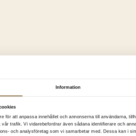
atisk och örtig touch.
Information
cookies
e för att anpassa innehållet och annonserna till användarna, tillh
tmärkt till:
vår trafik. Vi vidarebefordrar även sådana identifierare och anna
nnons- och analysföretag som vi samarbetar med. Dessa kan i sin
e honung för en smakrik marinad till kött, fågel eller fisk.