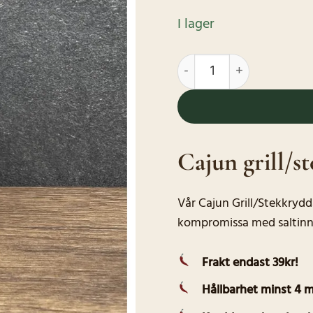
I lager
Cajun grill/stekkrydda i 
Cajun grill/s
Vår Cajun Grill/Stekkrydd
kompromissa med saltinne
Frakt endast 39kr!
Hållbarhet minst 4 