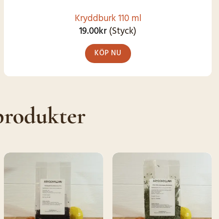
Kryddburk 110 ml
19.00
kr
(Styck)
KÖP NU
produkter
SNART I
LAGER IGEN