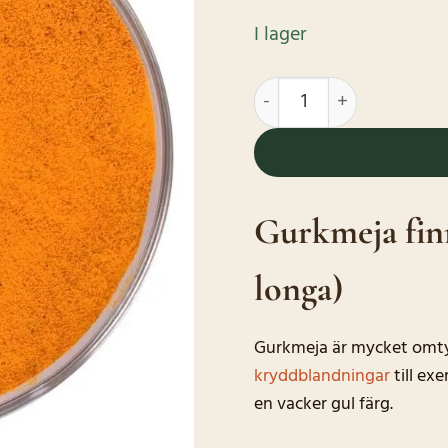
I lager
Gurkmeja Finmalen Ekol
Gurkmeja fin
longa)
Gurkmeja är mycket omtyc
kryddblandningar
till exe
en vacker gul färg.