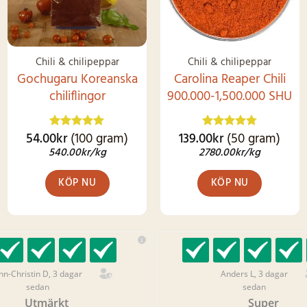
på
produktsidan
Chili & chilipeppar
Chili & chilipeppar
Gochugaru Koreanska
Carolina Reaper Chili
chiliflingor
900.000-1,500.000 SHU
54.00
kr
(100 gram)
139.00
kr
(50 gram)
Betygsatt
Betygsatt
4.83
av 5
4.79
av 5
540.00
kr
/kg
2780.00
kr
/kg
KÖP NU
KÖP NU
nn-Christin D, 3 dagar
Anders L, 3 dagar
sedan
sedan
Utmärkt
Super