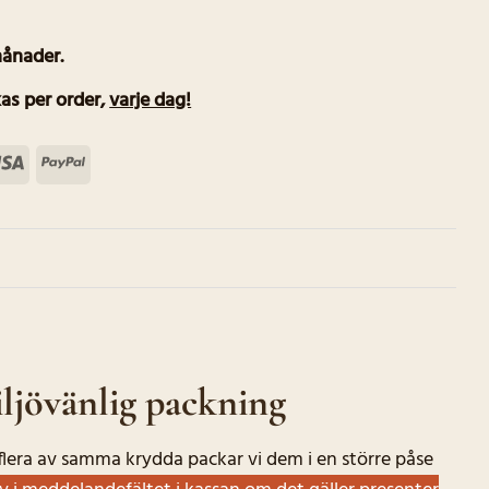
månader.
as per order
,
varje dag!
terCard
Visa
PayPal
ljövänlig packning
r flera av samma krydda packar vi dem i en större påse