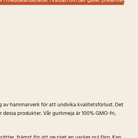
iv i meddelandefältet i kassan om det gäller presenter
,
 av hammarverk för att undvika kvalitetsförlust. Det
ör dessa produkter. Vår gurkmeja är 100% GMO-fri,
srätter, främst för att ge riset en vacker gul färg. Kan