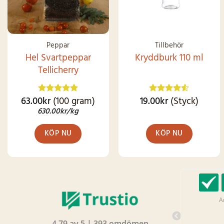
Peppar
Tillbehör
Hel Svartpeppar
Kryddburk 110 ml
Tellicherry
63.00
kr
(100 gram)
19.00
kr
(Styck)
Betygsatt
Betygsatt
4.87
av 5
4.49
av 5
630.00
kr
/kg
KÖP NU
KÖP NU
Camilla �, 1 dag
A
sedan
Bra kvalitet kryddor och enastående
4.79 av 5 | 393 omdömen