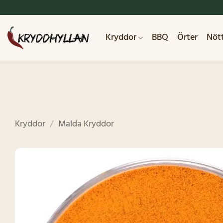
Skip
to
content
Kryddor
BBQ
Örter
Nöt
Kryddor
/
Malda Kryddor