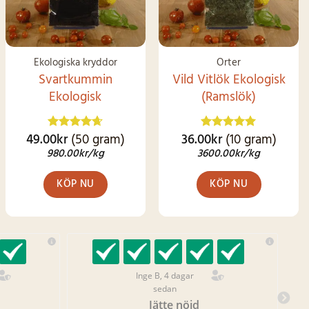
Ekologiska kryddor
Örter
Svartkummin
Vild Vitlök Ekologisk
Ekologisk
(Ramslök)
49.00
kr
(50 gram)
36.00
kr
(10 gram)
Betygsatt
Betygsatt
4.62
av 5
4.92
av 5
980.00
kr
/kg
3600.00
kr
/kg
KÖP NU
KÖP NU
Inge B, 4 dagar
sedan
Jätte nöjd