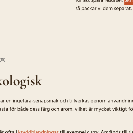
för att spara resurser.
Skr
så packar vi dem separat.
15)
ologisk
har en ingefära-senapsmak och tillverkas genom användning
ta för både dess färg och arom, vilket är mycket viktigt f
r ofta i
kryddblandningar
till exempel curry. Används till ri