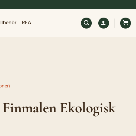
illbehör
REA
oner)
Finmalen Ekologisk