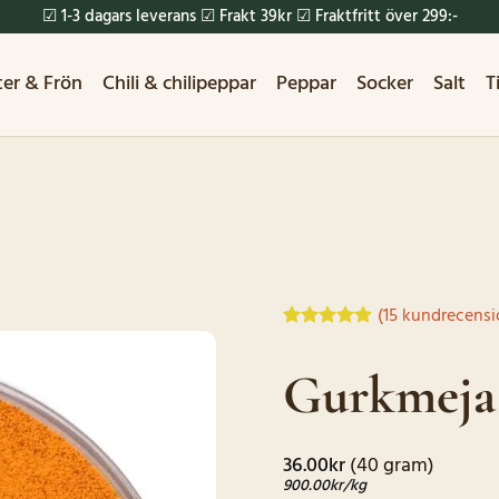
☑ 1-3 dagars leverans ☑ Frakt 39kr ☑ Fraktfritt över 299:-
ter & Frön
Chili & chilipeppar
Peppar
Socker
Salt
T
(
15
kundrecensi
Betygsatt
15
4.8
av 5
Gurkmeja 
baserat på
kundrecensioner
36.00
kr
(40 gram)
900.00
kr
/kg