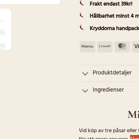
Frakt endast 39kr!
Hållbarhet minst 4 
Kryddorna handpack
Klarna
Swish
Mas
(SE)
Produktdetaljer
Ingredienser
Mi
Vid köp av tre påsar elle