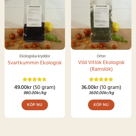
SNART I
LAGER IGEN
Ekologiska kryddor
Örter
Vild Vitlök Ekologisk
Svartkummin Ekologisk
(Ramslök)
49.00
kr
(50 gram)
36.00
kr
(10 gram)
Betygsatt
Betygsatt
4.62
av 5
4.92
av 5
980.00
kr
/kg
3600.00
kr
/kg
KÖP NU
KÖP NU