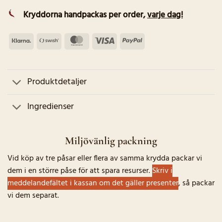
Kryddorna handpackas per order
,
varje dag!
Klarna
Swish
MasterCard
Visa
PayPal
(SE)
Produktdetaljer
Ingredienser
Miljövänlig packning
Vid köp av tre påsar eller flera av samma krydda packar vi
dem i en större påse för att spara resurser.
Skriv i
meddelandefältet i kassan om det gäller presenter
, så packar
vi dem separat.