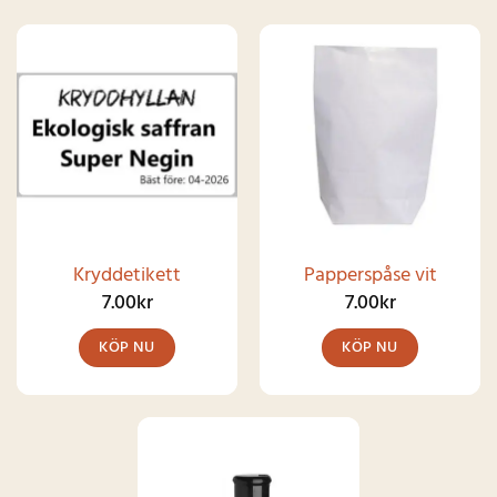
Kryddetikett
Papperspåse vit
7.00
kr
7.00
kr
KÖP NU
KÖP NU
Den
här
produkten
har
SNART I
LAGER IGEN