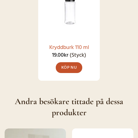
flera
varianter.
De
olika
alternativen
kan
Kryddburk 110 ml
väljas
19.00
kr
(Styck)
på
KÖP NU
produktsidan
Andra besökare tittade på dessa
produkter