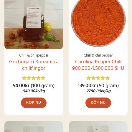
SNART I
LAGER IGEN
Chili & chilipeppar
Chili & chilipeppar
Gochugaru Koreanska
Carolina Reaper Chili
chiliflingor
900.000-1,500.000 SHU
54.00
kr
(100 gram)
139.00
kr
(50 gram)
Betygsatt
Betygsatt
4.83
av 5
4.79
av 5
540.00
kr
/kg
2780.00
kr
/kg
KÖP NU
KÖP NU