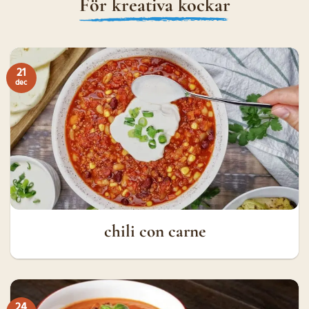
För kreativa kockar
21
dec
chili con carne
24