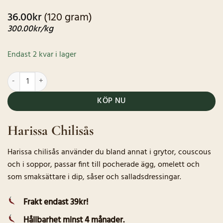
36.00
kr
(120 gram)
300.00
kr
/kg
Endast 2 kvar i lager
Harissa Chilisås 120g mängd
KÖP NU
Harissa Chilisås
Harissa chilisås använder du bland annat i grytor, couscous
och i soppor, passar fint till pocherade ägg, omelett och
som smaksättare i dip, såser och salladsdressingar.
Frakt endast 39kr!
Hållbarhet minst 4 månader.