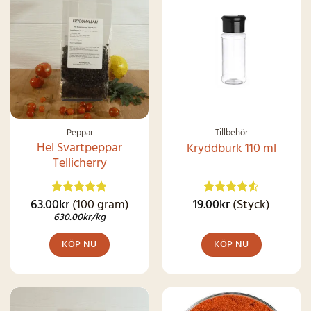
SNART I
SNART I
LAGER IGEN
LAGER IGEN
Peppar
Tillbehör
Hel Svartpeppar
Kryddburk 110 ml
Tellicherry
63.00
kr
(100 gram)
19.00
kr
(Styck)
Betygsatt
Betygsatt
4.86
av 5
4.49
av 5
630.00
kr
/kg
KÖP NU
KÖP NU