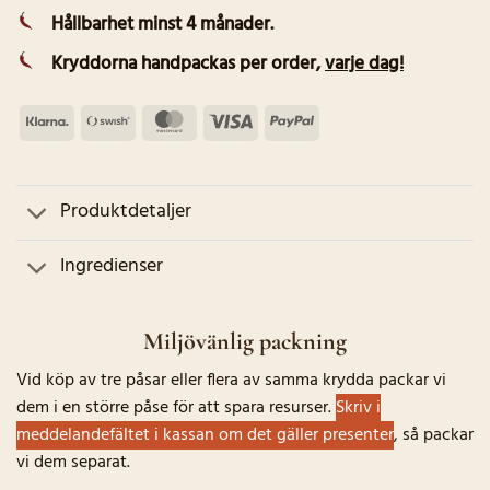
Hållbarhet minst 4 månader.
Kryddorna handpackas per order
,
varje dag!
Klarna
Swish
MasterCard
Visa
PayPal
(SE)
Produktdetaljer
Ingredienser
Miljövänlig packning
Vid köp av tre påsar eller flera av samma krydda packar vi
dem i en större påse för att spara resurser.
Skriv i
meddelandefältet i kassan om det gäller presenter
, så packar
vi dem separat.