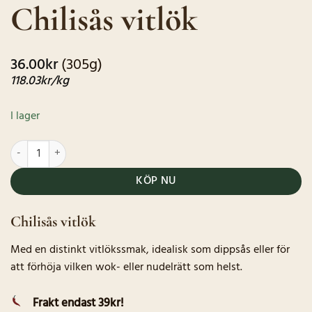
Chilisås vitlök
baserat på
kundrecensioner
36.00
kr
(305g)
118.03
kr
/kg
I lager
Chilisås vitlök mängd
KÖP NU
Chilisås vitlök
Med en distinkt vitlökssmak, idealisk som dippsås eller för
att förhöja vilken wok- eller nudelrätt som helst.
Frakt endast 39kr!