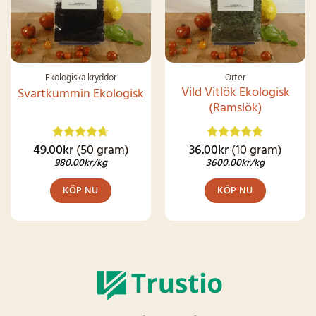
Ekologiska kryddor
Örter
Vild Vitlök Ekologisk
Svartkummin Ekologisk
(Ramslök)
49.00
kr
(50 gram)
36.00
kr
(10 gram)
Betygsatt
Betygsatt
4.62
av 5
4.92
av 5
980.00
kr
/kg
3600.00
kr
/kg
KÖP NU
KÖP NU