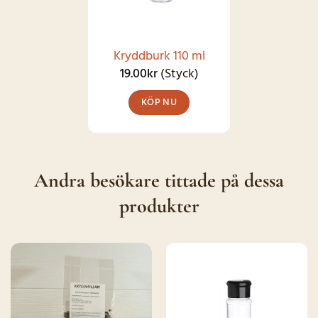
olika
alternativen
kan
Kryddburk 110 ml
väljas
19.00
kr
(Styck)
på
KÖP NU
produktsidan
Andra besökare tittade på dessa
produkter
SNART I
SNART I
LAGER IGEN
LAGER IGEN