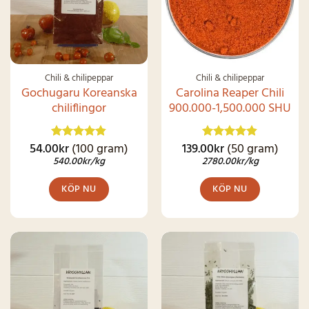
Chili & chilipeppar
Chili & chilipeppar
Gochugaru Koreanska
Carolina Reaper Chili
chiliflingor
900.000-1,500.000 SHU
54.00
kr
(100 gram)
139.00
kr
(50 gram)
Betygsatt
Betygsatt
4.83
av 5
4.79
av 5
540.00
kr
/kg
2780.00
kr
/kg
KÖP NU
KÖP NU
SNART I
LAGER IGEN