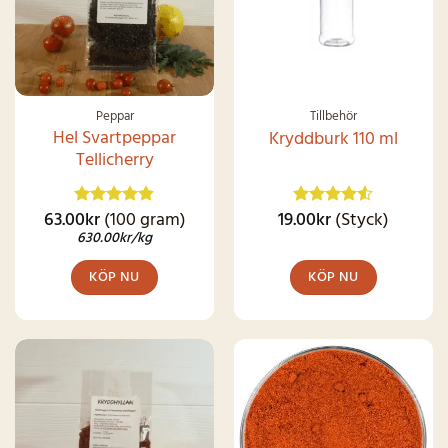
Peppar
Tillbehör
Hel Svartpeppar
Kryddburk 110 ml
Tellicherry
63.00
kr
(100 gram)
19.00
kr
(Styck)
Betygsatt
Betygsatt
4.86
av 5
4.49
av 5
630.00
kr
/kg
KÖP NU
KÖP NU
SNART I
LAGER IGEN