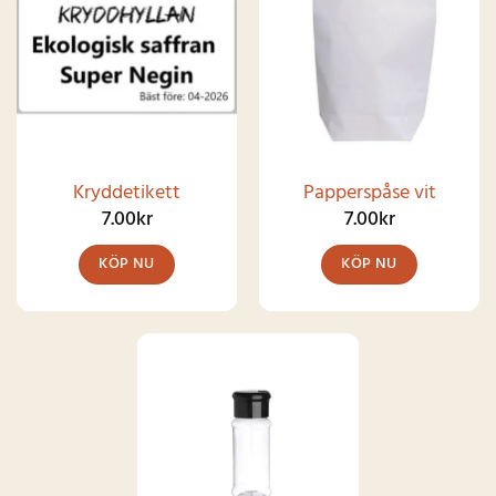
Kryddetikett
Papperspåse vit
7.00
kr
7.00
kr
KÖP NU
KÖP NU
Den
här
produkten
har
SNART I
LAGER IGEN
flera
varianter.
De