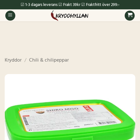
Skip
☑ 1-3 dagars leverans ☑ Frakt 39kr ☑ Fraktfritt över 299:-
to
content
Kryddor
/
Chili & chilipeppar