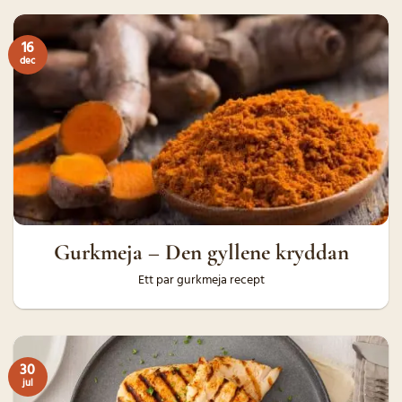
16
dec
Gurkmeja – Den gyllene kryddan
Ett par gurkmeja recept
30
jul