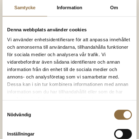
Samtycke
Information
Om
Denna webbplats använder cookies
Vi använder enhetsidentifierare för att anpassa innehållet
och annonserna till användarna, tillhandahålla funktioner
Chili & chilipeppar
Chili & chilipeppar
för sociala medier och analysera vår trafik. Vi
Gochugaru Koreanska
Carolina Reaper Chili
vidarebefordrar även sådana identifierare och annan
chiliflingor
900.000-1,500.000 SHU
information från din enhet till de sociala medier och
annons- och analysföretag som vi samarbetar med.
54.00
kr
(100 gram)
139.00
kr
(50 gram)
Dessa kan i sin tur kombinera informationen med annan
Betygsatt
Betygsatt
4.83
av 5
4.79
av 5
540.00
kr
/kg
2780.00
kr
/kg
information som du har tillhandahållit eller som de har
samlat in när du har använt deras tjänster.
KÖP NU
KÖP NU
Samtyckesval
Nödvändig
Inställningar
SNART I