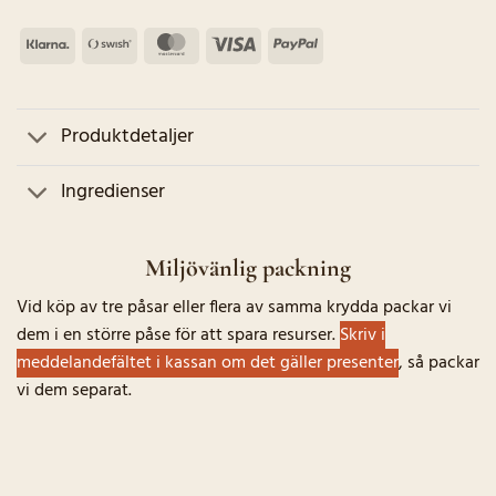
Klarna
Swish
MasterCard
Visa
PayPal
(SE)
Produktdetaljer
Ingredienser
Miljövänlig packning
Vid köp av tre påsar eller flera av samma krydda packar vi
dem i en större påse för att spara resurser.
Skriv i
meddelandefältet i kassan om det gäller presenter
, så packar
vi dem separat.