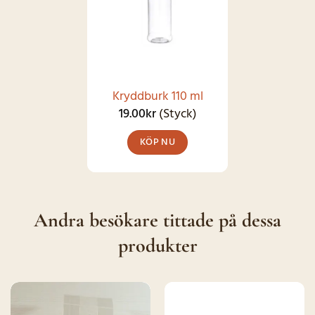
varianter.
De
olika
alternativen
kan
Kryddburk 110 ml
väljas
19.00
kr
(Styck)
på
KÖP NU
produktsidan
Andra besökare tittade på dessa
produkter