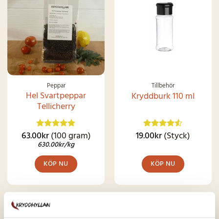
Peppar
Tillbehör
Hel Svartpeppar
Kryddburk 110 ml
Tellicherry
63.00
kr
(100 gram)
19.00
kr
(Styck)
Betygsatt
Betygsatt
4.87
av 5
4.49
av 5
630.00
kr
/kg
KÖP NU
KÖP NU