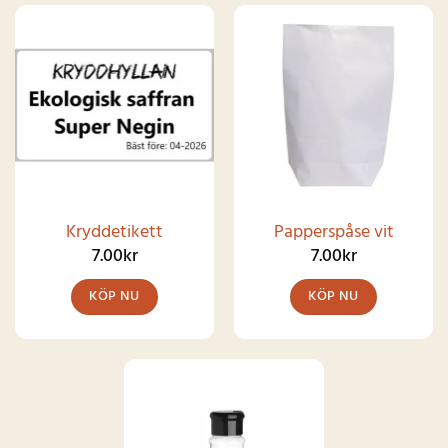
Kryddetikett
Papperspåse vit
7.00
kr
7.00
kr
KÖP NU
KÖP NU
Den
här
produkten
har
flera