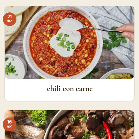
21
dec
chili con carne
16
apr