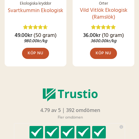
Ekologiska kryddor
Örter
Vild Vitlök Ekologisk
Svartkummin Ekologisk
(Ramslök)
49.00
kr
(50 gram)
36.00
kr
(10 gram)
Betygsatt
Betygsatt
4.62
av 5
4.92
av 5
980.00
kr
/kg
3600.00
kr
/kg
KÖP NU
KÖP NU
4.79 av 5 | 392 omdömen
Fler omdömen