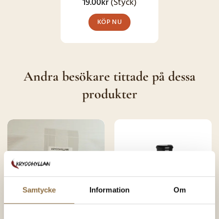
väljas
19.00
kr
(Styck)
på
KÖP NU
produktsidan
Andra besökare tittade på dessa
produkter
SNART I
SNART I
LAGER IGEN
LAGER IGEN
Samtycke
Information
Om