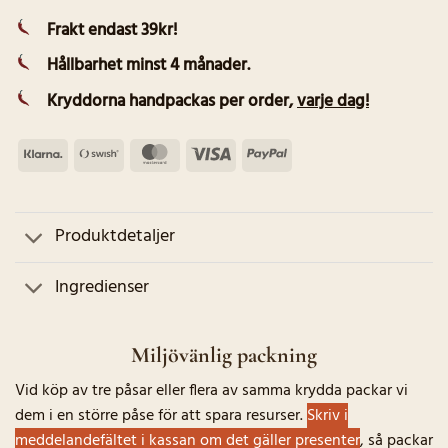
Frakt endast 39kr!
Hållbarhet minst 4 månader.
Kryddorna handpackas per order
,
varje dag!
Klarna
Swish
MasterCard
Visa
PayPal
(SE)
Produktdetaljer
Ingredienser
Miljövänlig packning
Vid köp av tre påsar eller flera av samma krydda packar vi
dem i en större påse för att spara resurser.
Skriv i
meddelandefältet i kassan om det gäller presenter
, så packar