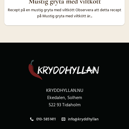
Mustig gryta med viltkött
Recept på en mustig gryta med viltkött Observera att detta recept
på Mustig gryta med viltkött är...
KRYDDHYLLAN.NU
Ekedalen, Solhem
522 93 Tidaholm
010-5851411
info@kryddhyllan