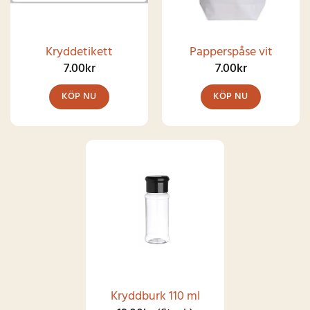
Kryddetikett
Papperspåse vit
7.00
kr
7.00
kr
KÖP NU
KÖP NU
Den
här
produkten
har
SNART I
LAGER IGEN
flera
varianter.
De
olika
alternativen
kan
Kryddburk 110 ml