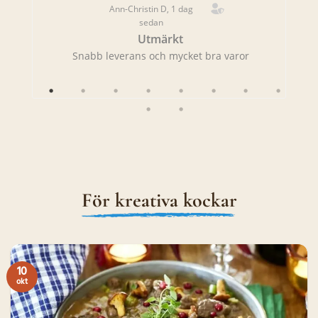
Ann-Christin D, 1 dag
sedan
Utmärkt
rans!
Snabb leverans och mycket bra varor
Sna
För kreativa kockar
10
okt