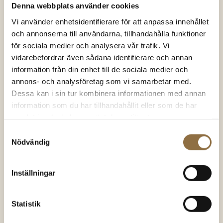
Denna webbplats använder cookies
Peppar
Tillbehör
Hel Svartpeppar
Kryddburk 110 ml
Vi använder enhetsidentifierare för att anpassa innehållet
Tellicherry
och annonserna till användarna, tillhandahålla funktioner
för sociala medier och analysera vår trafik. Vi
vidarebefordrar även sådana identifierare och annan
63.00
kr
(100 gram)
19.00
kr
(Styck)
Betygsatt
Betygsatt
4.86
av 5
4.49
av 5
630.00
kr
/kg
information från din enhet till de sociala medier och
annons- och analysföretag som vi samarbetar med.
KÖP NU
KÖP NU
Dessa kan i sin tur kombinera informationen med annan
information som du har tillhandahållit eller som de har
samlat in när du har använt deras tjänster.
Samtyckesval
Nödvändig
SNART I
LAGER IGEN
Inställningar
Statistik