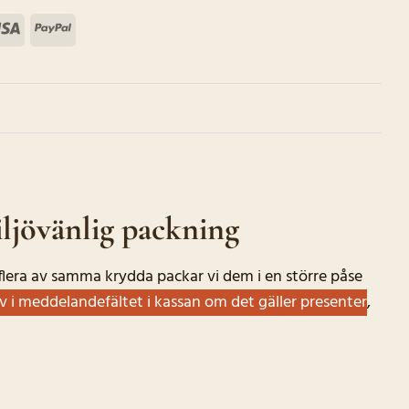
terCard
Visa
PayPal
ljövänlig packning
r flera av samma krydda packar vi dem i en större påse
iv i meddelandefältet i kassan om det gäller presenter
,