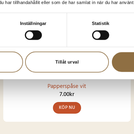
har tillhandahållit eller som de har samlat in när du har använt 
Inställningar
Statistik
Tillåt urval
Papperspåse vit
7.00
kr
KÖP NU
Den
här