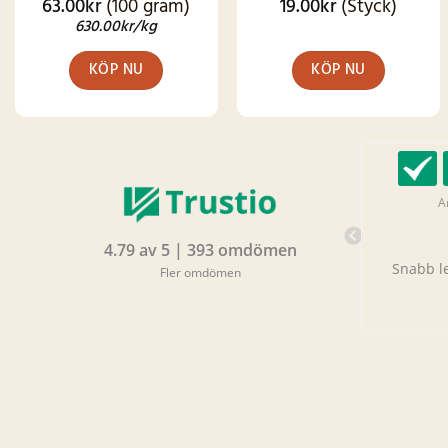
63.00
kr
(100 gram)
19.00
kr
(Styck)
Betygsatt
Betygsatt
4.87
av 5
4.49
av 5
630.00
kr
/kg
KÖP NU
KÖP NU
Camilla �, 12 timmar
A
sedan
Bra kvalitet kryddor och enastående
4.79 av 5 | 393 omdömen
kundtjänst.
Snabb l
Fler omdömen
Genomgående bra kvalitet. Snabb
leverans. Och mycket god
kundtjänstservice.