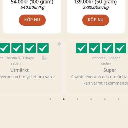
54.00
kr
(100 gram)
139.00
kr
(50 gram)
Betygsatt
Betygsatt
4.83
av 5
4.79
av 5
540.00
kr
/kg
2780.00
kr
/kg
KÖP NU
KÖP NU
nn-Christin D, 3 dagar
Anders L, 3 dagar
sedan
sedan
Utmärkt
Super
everans och mycket bra varor
Snabb leverans och utmärkta
kan varmt rekommende