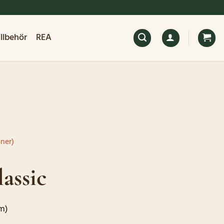
illbehör
REA
ner)
assic
m)
de