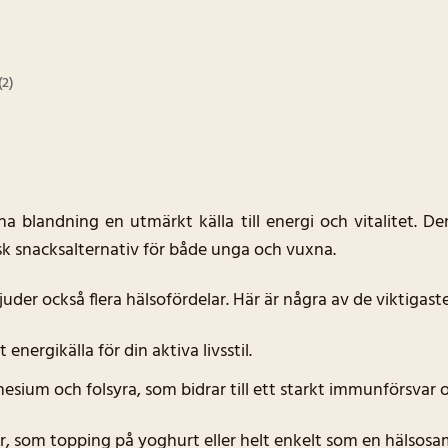
(2)
 blandning en utmärkt källa till energi och vitalitet. De
lisk snacksalternativ för både unga och vuxna.
der också flera hälsofördelar. Här är några av de viktigas
ergikälla för din aktiva livsstil.
sium och folsyra, som bidrar till ett starkt immunförsvar 
er, som topping på yoghurt eller helt enkelt som en hälsos