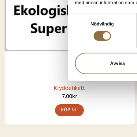
med annan information som du 
Samtyckesval
Nödvändig
Avvisa
Kryddetikett
7.00
kr
KÖP NU