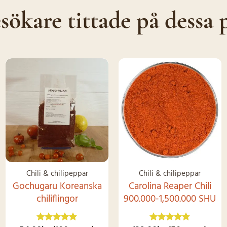
produkten
sökare tittade på dessa 
har
flera
varianter.
De
olika
SNART I
alternativen
LAGER IGEN
kan
väljas
på
produktsidan
Chili & chilipeppar
Chili & chilipeppar
Gochugaru Koreanska
Carolina Reaper Chili
chiliflingor
900.000-1,500.000 SHU