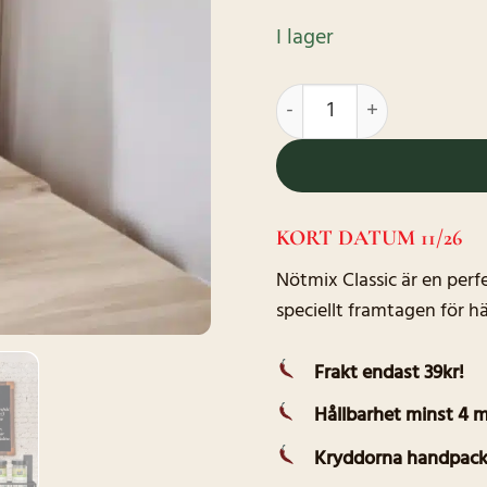
priset
priset
var:
är:
I lager
40.00kr.
20.00kr.
Nötmix Classic mängd
KORT DATUM 11/26
Nötmix Classic är en perf
speciellt framtagen för h
Frakt endast 39kr!
Hållbarhet minst 4 
Kryddorna handpack