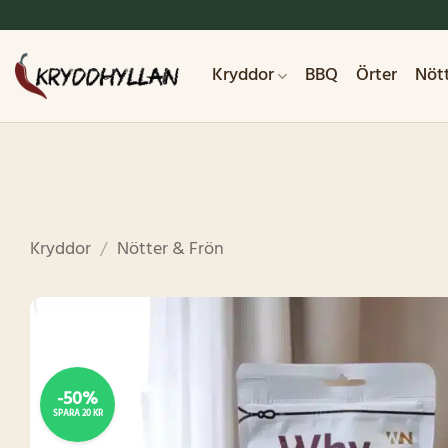
Skip
to
content
Kryddor
BBQ
Örter
Nöt
Kryddor
/
Nötter & Frön
-50%
SPARA 20 KR