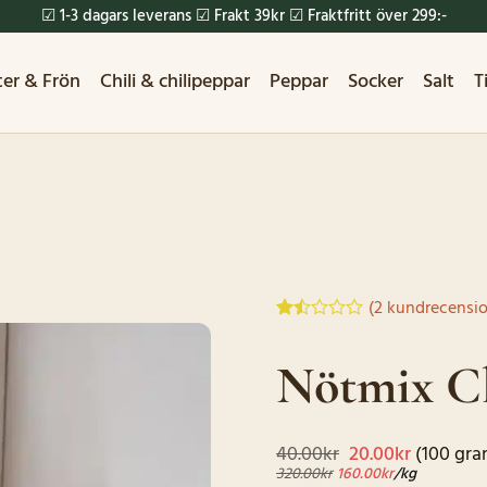
☑ 1-3 dagars leverans ☑ Frakt 39kr ☑ Fraktfritt över 299:-
ter & Frön
Chili & chilipeppar
Peppar
Socker
Salt
T
(
2
kundrecensio
Betygsatt
2
1.5
Nötmix Cl
av
5
baserat
på
kundrecensioner
Det
Det
40.00
kr
20.00
kr
(100 gra
ursprungliga
nuvaran
320.00
kr
160.00
kr
/kg