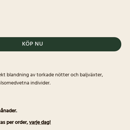
KÖP NU
ekt blandning av torkade nötter och baljväxter,
älsomedvetna individer.
månader.
as per order
,
varje dag!