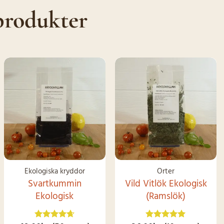
produkter
SNART I
LAGER IGEN
Ekologiska kryddor
Örter
Svartkummin
Vild Vitlök Ekologisk
Ekologisk
(Ramslök)