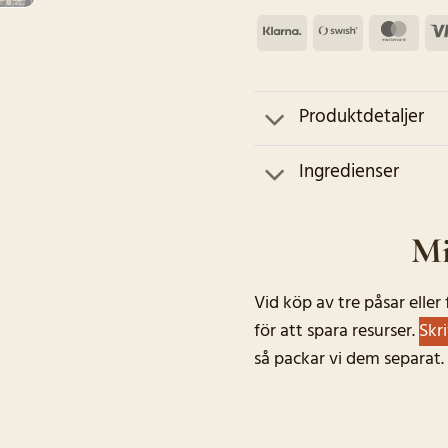
Klarna
Swish
Mas
(SE)
Produktdetaljer
Ingredienser
Mi
Vid köp av tre påsar elle
för att spara resurser.
Skr
så packar vi dem separat.