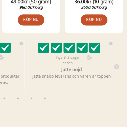
49.00
kr
(50 gram)
36.00
kr
(10 gram)
Betygsatt
Betygsatt
4.62
av 5
4.92
av 5
980.00
kr
/kg
3600.00
kr
/kg
KÖP NU
KÖP NU
Inge B, 3 dagar
sedan
Jätte nöjd
 produkter,
Jätte snabb leverans och varen är toppen
Int
ras.