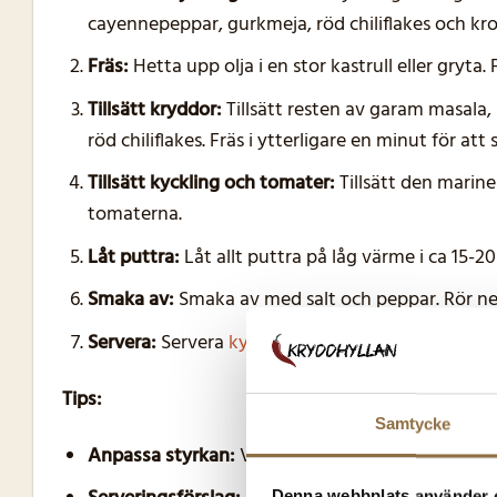
cayennepeppar, gurkmeja, röd chiliflakes och kros
Fräs:
Hetta upp olja i en stor kastrull eller gryta. 
Tillsätt kryddor:
Tillsätt resten av garam masala
röd chiliflakes. Fräs i ytterligare en minut för at
Tillsätt kyckling och tomater:
Tillsätt den marine
tomaterna.
Låt puttra:
Låt allt puttra på låg värme i ca 15-20 
Smaka av:
Smaka av med salt och peppar. Rör ner
Servera:
Servera
kyckling tikka masala
med ris el
Tips:
Samtycke
Anpassa styrkan:
Vill du ha det ännu starkare? T
Denna webbplats använder 