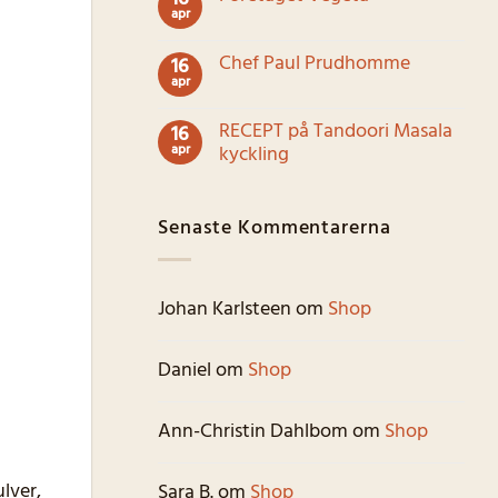
Five
apr
gryta
Inga
Spice
med
kommentarer
pulver
viltkött
till
Chef Paul Prudhomme
16
Företaget
apr
Vegeta
Inga
kommentarer
till
RECEPT på Tandoori Masala
16
Chef
apr
Paul
kyckling
Prudhomme
Inga
kommentarer
till
Senaste Kommentarerna
RECEPT
på
Tandoori
Masala
kyckling
Johan Karlsteen
om
Shop
Daniel
om
Shop
Ann-Christin Dahlbom
om
Shop
lver,
Sara B.
om
Shop