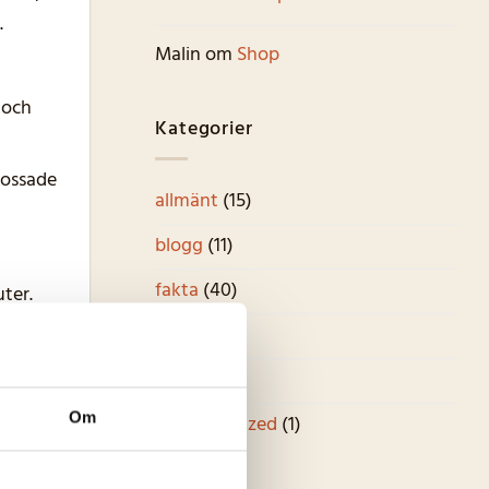
.
Malin
om
Shop
 och
Kategorier
krossade
allmänt
(15)
blogg
(11)
fakta
(40)
ter.
kuriosa
(6)
recept
(17)
Om
Uncategorized
(1)