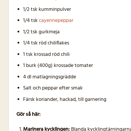
1/2 tsk kumminpulver
1/4 tsk
cayennepeppar
1/2 tsk gurkmeja
1/4 tsk röd chiliflakes
1 tsk krossad röd chili
1 burk (400g) krossade tomater
4 dl matlagningsgrädde
Salt och peppar efter smak
Färsk koriander, hackad, till garnering
Gör så här:
Marinera kycklingen:
Blanda kycklingtärningarn