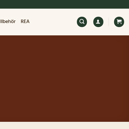
illbehör
REA