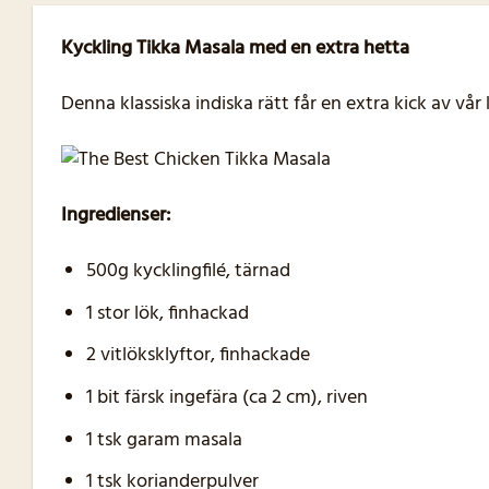
Kyckling Tikka Masala med en extra hetta
Denna klassiska indiska rätt får en extra kick av vår 
Ingredienser:
500g kycklingfilé, tärnad
1 stor lök, finhackad
2 vitlöksklyftor, finhackade
1 bit färsk ingefära (ca 2 cm), riven
1 tsk garam masala
1 tsk korianderpulver