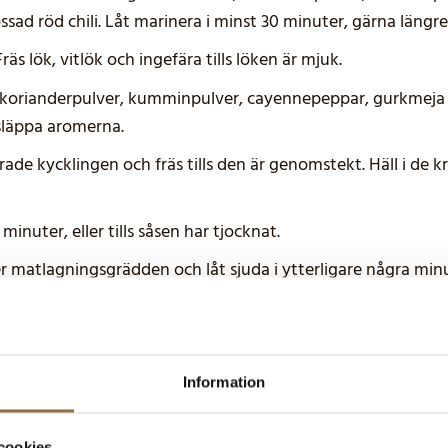
sad röd chili. Låt marinera i minst 30 minuter, gärna längre
Fräs lök, vitlök och ingefära tills löken är mjuk.
, korianderpulver, kumminpulver, cayennepeppar, gurkmeja
t släppa aromerna.
rade kycklingen och fräs tills den är genomstekt. Häll i de 
minuter, eller tills såsen har tjocknat.
 matlagningsgrädden och låt sjuda i ytterligare några minu
ler naanbröd och toppa med färsk koriander.
Information
illsätt mer krossad röd chili eller en nypa cayennepeppar.
cookies