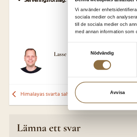
Serveringsförslag:
Servera med raita (yoghurt me
Vi använder enhetsidentifierar
sociala medier och analysera 
till de sociala medier och a
med annan information som du 
Samtyckesval
Nödvändig
Lasse
Avvisa
Himalayas svarta salt
Lämna ett svar