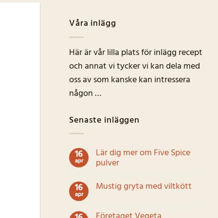
Våra inlägg
Här är vår lilla plats för inlägg recept
och annat vi tycker vi kan dela med
oss av som kanske kan intressera
någon …
Senaste inläggen
Lär dig mer om Five Spice
16
apr
pulver
Inga
kommentarer
Mustig gryta med viltkött
16
till
Lär
apr
Inga
dig
kommentarer
mer
till
Företaget Vegeta
om
16
Mustig