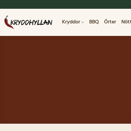
Skip
to
content
Kryddor
BBQ
Örter
Nöt