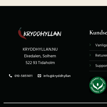
Kundse
Vanliga
KRYDDHYLLAN.NU
Reture
Ekedalen, Solhem
522 93 Tidaholm
Suppor
010-5851411
info@kryddhyllan