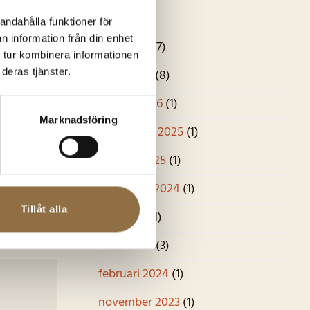
Arkiv
andahålla funktioner för
n information från din enhet
april 2026
(7)
 tur kombinera informationen
deras tjänster.
mars 2026
(8)
januari 2026
(1)
Marknadsföring
september 2025
(1)
augusti 2025
(1)
december 2024
(1)
Tillåt alla
asilika
maj 2024
(1)
mars 2024
(3)
februari 2024
(1)
november 2023
(1)