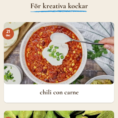
För kreativa kockar
21
dec
chili con carne