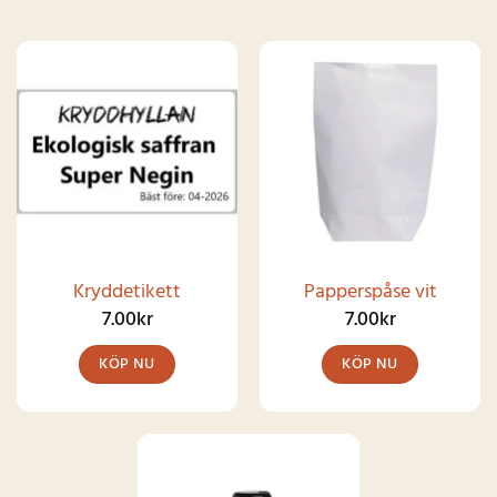
Kryddetikett
Papperspåse vit
7.00
kr
7.00
kr
KÖP NU
KÖP NU
Den
här
produkten
har
SNART I