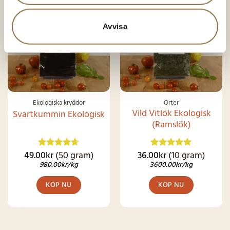
SNART I
LAGER IGEN
Avvisa
Ekologiska kryddor
Örter
Vild Vitlök Ekologisk
Svartkummin Ekologisk
(Ramslök)
49.00
kr
(50 gram)
36.00
kr
(10 gram)
Betygsatt
Betygsatt
4.62
av 5
4.92
av 5
980.00
kr
/kg
3600.00
kr
/kg
KÖP NU
KÖP NU