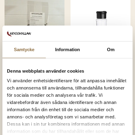
SNART I
SNART I
LAGER IGEN
LAGER IGEN
Samtycke
Information
Om
Peppar
Tillbehör
Hel Svartpeppar
Kryddburk 110 ml
Denna webbplats använder cookies
Tellicherry
Vi använder enhetsidentifierare för att anpassa innehållet
och annonserna till användarna, tillhandahålla funktioner
63.00
kr
(100 gram)
19.00
kr
(Styck)
Betygsatt
Betygsatt
för sociala medier och analysera vår trafik. Vi
4.86
av 5
4.49
av 5
630.00
kr
/kg
vidarebefordrar även sådana identifierare och annan
information från din enhet till de sociala medier och
KÖP NU
KÖP NU
annons- och analysföretag som vi samarbetar med.
Dessa kan i sin tur kombinera informationen med annan
information som du har tillhandahållit eller som de har