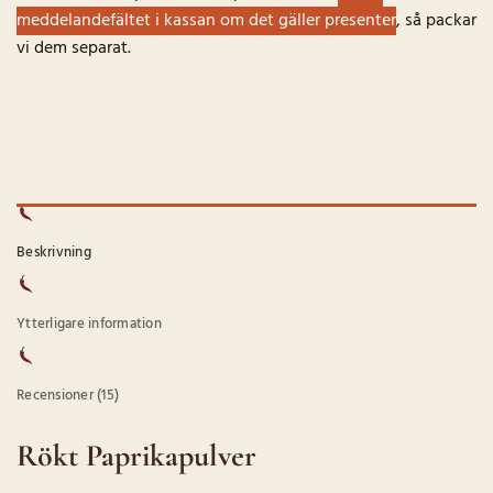
meddelandefältet i kassan om det gäller presenter
, så packar
vi dem separat.
Beskrivning
Ytterligare information
Recensioner (15)
Rökt Paprikapulver