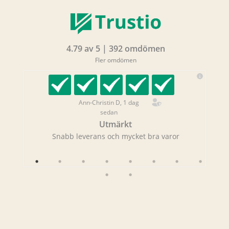
4.79 av 5 | 392 omdömen
Fler omdömen
Ann-Christin D, 1 dag
sedan
Utmärkt
rans!
Snabb leverans och mycket bra varor
Sna