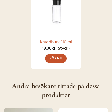
LAGER IGEN
flera
varianter.
De
olika
alternativen
kan
Kryddburk 110 ml
väljas
19.00
kr
(Styck)
på
KÖP NU
produktsidan
Andra besökare tittade på dessa
produkter