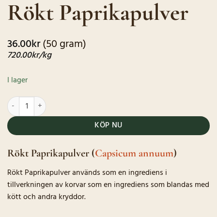
Rökt Paprikapulver
baserat på
kundrecensioner
36.00
kr
(50 gram)
720.00
kr
/kg
I lager
Rökt Paprikapulver mängd
KÖP NU
Rökt Paprikapulver (
Capsicum annuum
)
Rökt Paprikapulver används som en ingrediens i
tillverkningen av korvar som en ingrediens som blandas med
kött och andra kryddor.