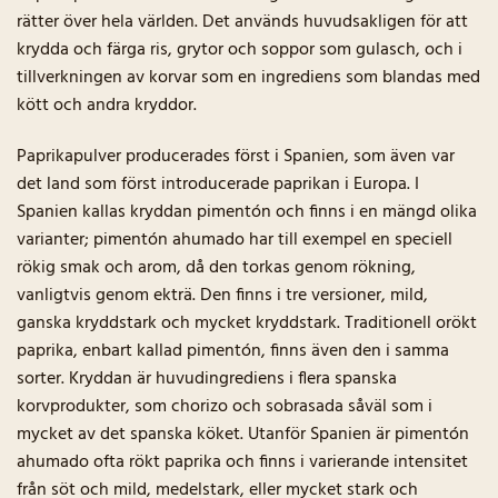
rätter över hela världen. Det används huvudsakligen för att
krydda och färga ris, grytor och soppor som gulasch, och i
tillverkningen av korvar som en ingrediens som blandas med
kött och andra kryddor.
Paprikapulver producerades först i Spanien, som även var
det land som först introducerade paprikan i Europa. I
Spanien kallas kryddan pimentón och finns i en mängd olika
varianter; pimentón ahumado har till exempel en speciell
rökig smak och arom, då den torkas genom rökning,
vanligtvis genom ekträ. Den finns i tre versioner, mild,
ganska kryddstark och mycket kryddstark. Traditionell orökt
paprika, enbart kallad pimentón, finns även den i samma
sorter. Kryddan är huvudingrediens i flera spanska
korvprodukter, som chorizo och sobrasada såväl som i
mycket av det spanska köket. Utanför Spanien är pimentón
ahumado ofta rökt paprika och finns i varierande intensitet
från söt och mild, medelstark, eller mycket stark och