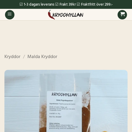
Skip
☑ 1-3 dagars leverans ☑ Frakt 39kr ☑ Fraktfritt över 299:-
to
content
Kryddor
/
Malda Kryddor