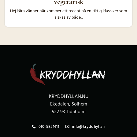
vegetarisk
Hej kära vänner här kommer ett recept på en riktig klassiker som
älskas av både...
KRYDDHYLLAN.NU
Ekedalen, Solhem
522 93 Tidaholm
010-5851411
info@kryddhyllan