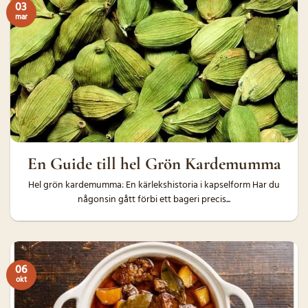
03
mar
En Guide till hel Grön Kardemumma
Hel grön kardemumma: En kärlekshistoria i kapselform Har du
någonsin gått förbi ett bageri precis...
06
okt