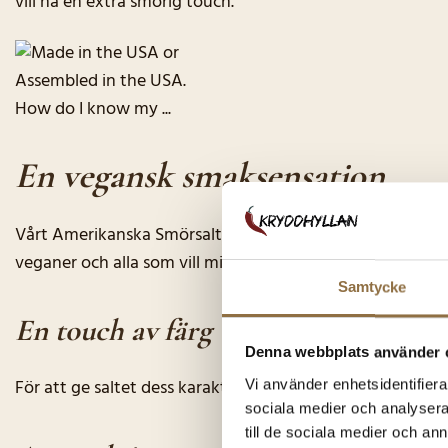
vill ha en extra smörig touch.
En vegansk smaksensation
Vårt Amerikanska Smörsalt är tillverkat med en vegansk sm
veganer och alla som vill minska sin konsumtion av anima
Samtycke
En touch av färg
Denna webbplats använder 
För att ge saltet dess karakteristiska gula färg, har vi til
Vi använder enhetsidentifierar
sociala medier och analysera 
till de sociala medier och a