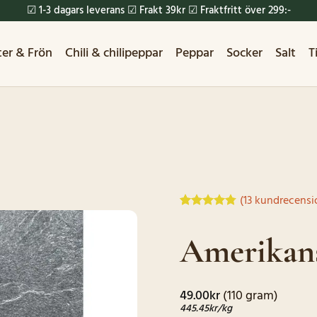
☑ 1-3 dagars leverans ☑ Frakt 39kr ☑ Fraktfritt över 299:-
ter & Frön
Chili & chilipeppar
Peppar
Socker
Salt
T
(
13
kundrecensi
Betygsatt
13
4.77
av 5
Amerikans
baserat på
kundrecensioner
49.00
kr
(110 gram)
445.45
kr
/kg