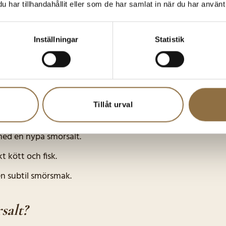
har tillhandahållit eller som de har samlat in när du har använt 
ändas i en mängd olika rätter:
Inställningar
Statistik
 den autentiska bioupplevelsen.
önsaker med en nypa smörsalt för en extra smörig smak.
s eller potatismos för en extra dimension av smak.
Tillåt urval
er för en rikare smak.
med en nypa smörsalt.
t kött och fisk.
en subtil smörsmak.
salt?