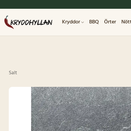
Skip
to
content
Kryddor
BBQ
Örter
Nöt
Salt