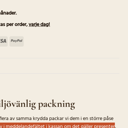
månader.
as per order
,
varje dag!
terCard
Visa
PayPal
ljövänlig packning
r flera av samma krydda packar vi dem i en större påse
iv i meddelandefältet i kassan om det gäller presenter
,