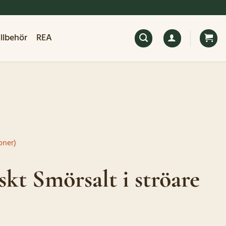
illbehör
REA
oner)
kt Smörsalt i ströare