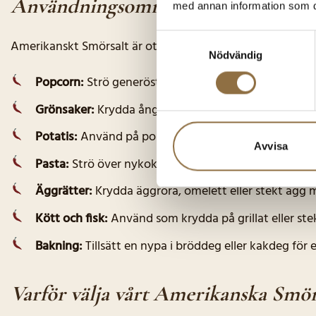
Användningsområden:
med annan information som du 
Samtyckesval
Amerikanskt Smörsalt är otroligt mångsidigt och kan anv
Nödvändig
Popcorn:
Strö generöst över nypoppade popcorn för
Grönsaker:
Krydda ångade, rostade eller grillade gr
Potatis:
Använd på pommes frites, ugnsrostad potati
Avvisa
Pasta:
Strö över nykokt pasta eller använd i pastasås
Äggrätter:
Krydda äggröra, omelett eller stekt ägg 
Kött och fisk:
Använd som krydda på grillat eller stek
Bakning:
Tillsätt en nypa i bröddeg eller kakdeg för 
Varför välja vårt Amerikanska Smör