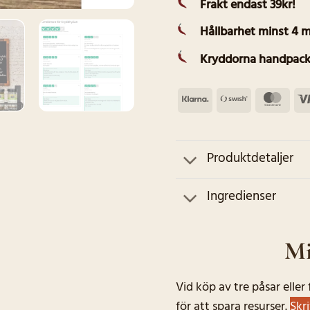
Frakt endast 39kr!
Hållbarhet minst 4 
Kryddorna handpack
Klarna
Swish
Mas
(SE)
Produktdetaljer
Ingredienser
Mi
Vid köp av tre påsar elle
för att spara resurser.
Skr