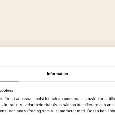
örarom som ger en rik och fyllig smak, helt utan animaliska
liska produkter.
Information
cookies
lsatt riboflavin (E101), ett naturligt färgämne som även finns 
e för att anpassa innehållet och annonserna till användarna, tillh
vår trafik. Vi vidarebefordrar även sådana identifierare och anna
nnons- och analysföretag som vi samarbetar med. Dessa kan i sin