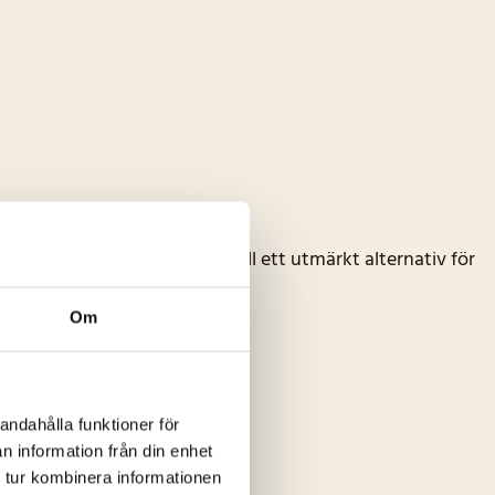
 produkter. Detta gör det till ett utmärkt alternativ för
Om
i mjölk och ägg.
andahålla funktioner för
n information från din enhet
 tur kombinera informationen