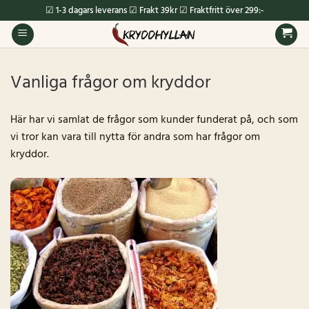
Skip
☑ 1-3 dagars leverans ☑ Frakt 39kr ☑ Fraktfritt över 299:-
to
content
Vanliga frågor om kryddor
Här har vi samlat de frågor som kunder funderat på, och som
vi tror kan vara till nytta för andra som har frågor om
kryddor.