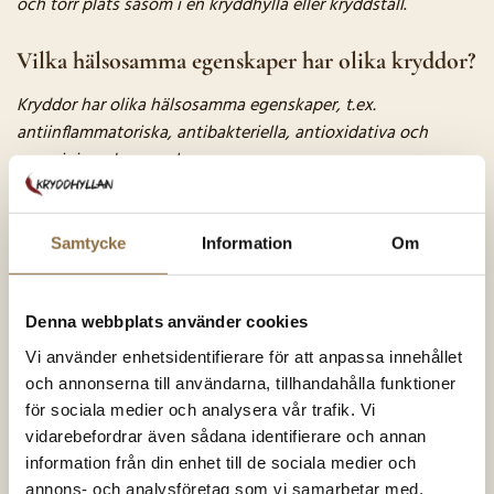
och torr plats såsom i en kryddhylla eller kryddställ
.
Vilka hälsosamma egenskaper har olika kryddor?
Kryddor har olika hälsosamma egenskaper, t.ex.
antiinflammatoriska, antibakteriella, antioxidativa och
energigivande egenskaper
.
Vad är skillnaden mellan krydda och ört?
Samtycke
Information
Om
Kryddor används vanligtvis för att tillsätta smak och arom
till maten, medan örter används både för smaken och som
näring eller för medicinska ändamål
Denna webbplats använder cookies
Vi använder enhetsidentifierare för att anpassa innehållet
Vilka är de mest exotiska kryddorna och vad
och annonserna till användarna, tillhandahålla funktioner
används de till?
för sociala medier och analysera vår trafik. Vi
vidarebefordrar även sådana identifierare och annan
Exotiska kryddor
inkluderar t.ex. saffran, sumak,
information från din enhet till de sociala medier och
kardemumma och svart salt. De används vanligtvis i
annons- och analysföretag som vi samarbetar med.