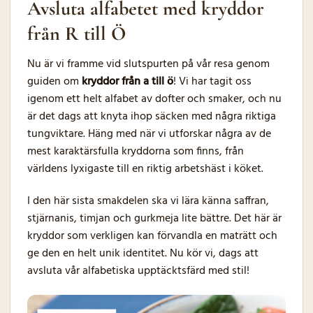
Avsluta alfabetet med kryddor
från R till Ö
Nu är vi framme vid slutspurten på vår resa genom
guiden om
kryddor från a till ö
! Vi har tagit oss
igenom ett helt alfabet av dofter och smaker, och nu
är det dags att knyta ihop säcken med några riktiga
tungviktare. Häng med när vi utforskar några av de
mest karaktärsfulla kryddorna som finns, från
världens lyxigaste till en riktig arbetshäst i köket.
I den här sista smakdelen ska vi lära känna saffran,
stjärnanis, timjan och gurkmeja lite bättre. Det här är
kryddor som verkligen kan förvandla en maträtt och
ge den en helt unik identitet. Nu kör vi, dags att
avsluta vår alfabetiska upptäcktsfärd med stil!