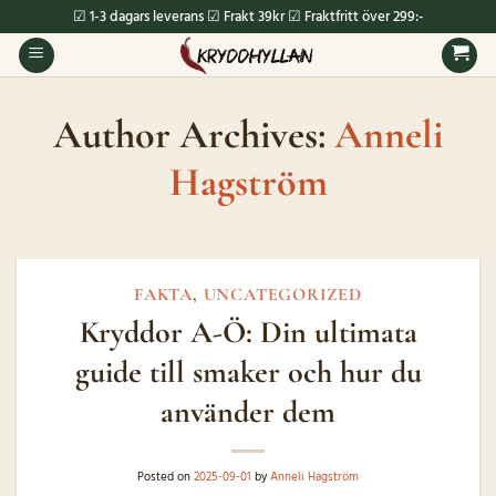
Skip
☑ 1-3 dagars leverans ☑ Frakt 39kr ☑ Fraktfritt över 299:-
to
content
Author Archives:
Anneli
Hagström
FAKTA
,
UNCATEGORIZED
Kryddor A-Ö: Din ultimata
guide till smaker och hur du
använder dem
Posted on
2025-09-01
by
Anneli Hagström