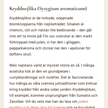
Kryddnejlika (Syzygium aromaticum)
Kryddnejlikor är de torkade, oöppnade
blomknopparna från nejliketrädet. Smaken är
intensiv, söt och nästan lite bedövande – den går
inte att ta miste på! För oss svenskar är den starkt
förknippad med julen; vi har den i glöggen,
pepparkakorna och sticker ner den i apelsiner för
doftens skull.
Men nejlikans värld är mycket större än så. I många
asiatiska kök är den en grundpelare i
curryblandningar och risrätter. Det är fascinerande
hur många av våra svenska jultraditioner som kretsar
kring kryddor från andra sidan jorden. Kryddnejlikan,
till exempel, kommer ursprungligen från Sumatra och
Zanzibar. Vill du veta mer kan du läsa om
julens
kryddor och deras resa till Sverige
och se hur global