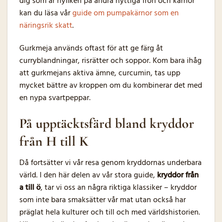
dig som är nyfiken på andra nyttiga frön och kärnor
kan du läsa vår
guide om pumpakärnor som en
näringsrik skatt
.
Gurkmeja används oftast för att ge färg åt
curryblandningar, risrätter och soppor. Kom bara ihåg
att gurkmejans aktiva ämne, curcumin, tas upp
mycket bättre av kroppen om du kombinerar det med
en nypa svartpeppar.
På upptäcktsfärd bland kryddor
från H till K
Då fortsätter vi vår resa genom kryddornas underbara
värld. I den här delen av vår stora guide,
kryddor från
a till ö
, tar vi oss an några riktiga klassiker – kryddor
som inte bara smaksätter vår mat utan också har
präglat hela kulturer och till och med världshistorien.