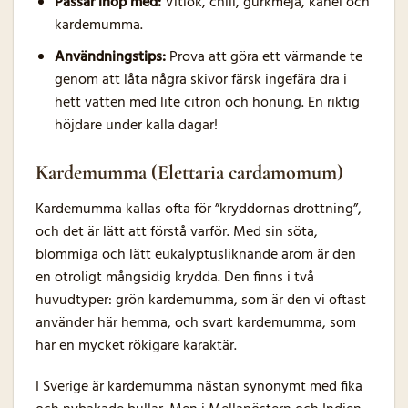
Passar ihop med:
Vitlök, chili, gurkmeja, kanel och
kardemumma.
Användningstips:
Prova att göra ett värmande te
genom att låta några skivor färsk ingefära dra i
hett vatten med lite citron och honung. En riktig
höjdare under kalla dagar!
Kardemumma (Elettaria cardamomum)
Kardemumma kallas ofta för ”kryddornas drottning”,
och det är lätt att förstå varför. Med sin söta,
blommiga och lätt eukalyptusliknande arom är den
en otroligt mångsidig krydda. Den finns i två
huvudtyper: grön kardemumma, som är den vi oftast
använder här hemma, och svart kardemumma, som
har en mycket rökigare karaktär.
I Sverige är kardemumma nästan synonymt med fika