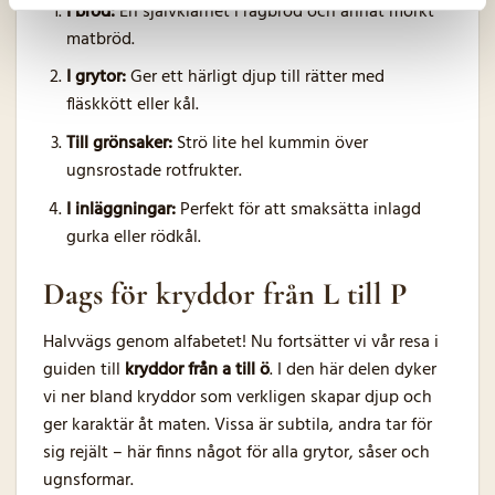
I bröd:
En självklarhet i rågbröd och annat mörkt
matbröd.
I grytor:
Ger ett härligt djup till rätter med
fläskkött eller kål.
Till grönsaker:
Strö lite hel kummin över
ugnsrostade rotfrukter.
I inläggningar:
Perfekt för att smaksätta inlagd
gurka eller rödkål.
Dags för kryddor från L till P
Halvvägs genom alfabetet! Nu fortsätter vi vår resa i
guiden till
kryddor från a till ö
. I den här delen dyker
vi ner bland kryddor som verkligen skapar djup och
ger karaktär åt maten. Vissa är subtila, andra tar för
sig rejält – här finns något för alla grytor, såser och
ugnsformar.