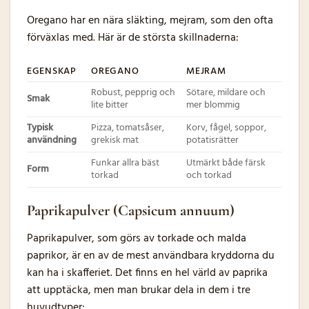
Oregano har en nära släkting, mejram, som den ofta
förväxlas med. Här är de största skillnaderna:
EGENSKAP
OREGANO
MEJRAM
Robust, pepprig och
Sötare, mildare och
Smak
lite bitter
mer blommig
Typisk
Pizza, tomatsåser,
Korv, fågel, soppor,
användning
grekisk mat
potatisrätter
Funkar allra bäst
Utmärkt både färsk
Form
torkad
och torkad
Paprikapulver (Capsicum annuum)
Paprikapulver, som görs av torkade och malda
paprikor, är en av de mest användbara kryddorna du
kan ha i skafferiet. Det finns en hel värld av paprika
att upptäcka, men man brukar dela in dem i tre
huvudtyper: