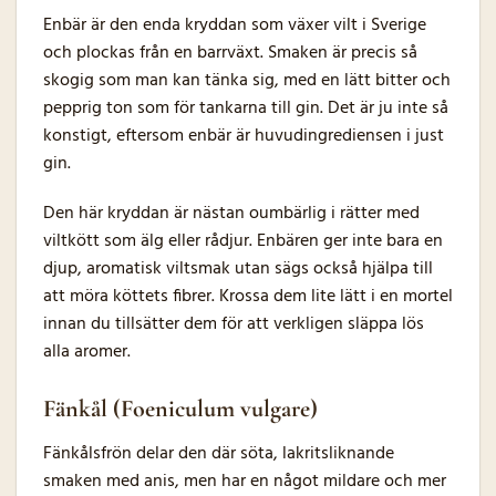
Enbär är den enda kryddan som växer vilt i Sverige
och plockas från en barrväxt. Smaken är precis så
skogig som man kan tänka sig, med en lätt bitter och
pepprig ton som för tankarna till gin. Det är ju inte så
konstigt, eftersom enbär är huvudingrediensen i just
gin.
Den här kryddan är nästan oumbärlig i rätter med
viltkött som älg eller rådjur. Enbären ger inte bara en
djup, aromatisk viltsmak utan sägs också hjälpa till
att möra köttets fibrer. Krossa dem lite lätt i en mortel
innan du tillsätter dem för att verkligen släppa lös
alla aromer.
Fänkål (Foeniculum vulgare)
Fänkålsfrön delar den där söta, lakritsliknande
smaken med anis, men har en något mildare och mer