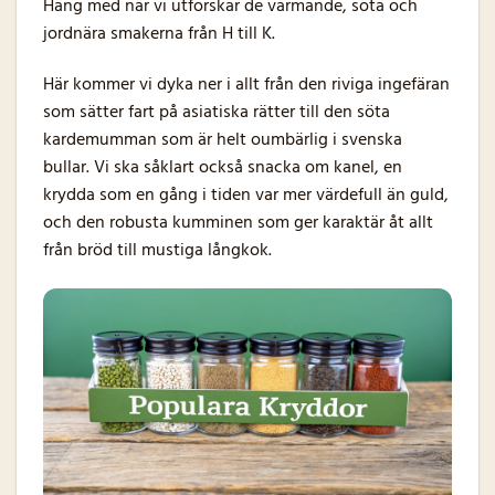
Häng med när vi utforskar de värmande, söta och
jordnära smakerna från H till K.
Här kommer vi dyka ner i allt från den riviga ingefäran
som sätter fart på asiatiska rätter till den söta
kardemumman som är helt oumbärlig i svenska
bullar. Vi ska såklart också snacka om kanel, en
krydda som en gång i tiden var mer värdefull än guld,
och den robusta kumminen som ger karaktär åt allt
från bröd till mustiga långkok.