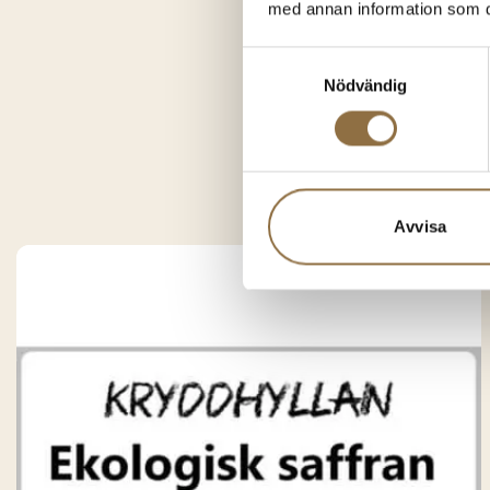
med annan information som du 
Samtyckesval
Nödvändig
Du k
Avvisa