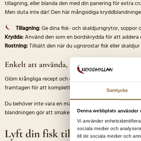
tillagning, eller blanda den med din panering för extra c
Men sluta inte där! Den här mångsidiga kryddblandninge
Tillagning
: Ge dina fisk- och skaldjursgrytor, soppo
Krydda:
Använd den som en bordskrydda för att addera e
Rostning:
Tillsätt den när du ugnsrostar fisk eller skal
Enkelt att använda, fantastiskt resultat
Glöm krångliga recept och otaliga burkar. Med vår Fiskkry
framtagen för att komplettera fiskens naturliga smak utan
Samtycke
Du behöver inte vara en mästerkock för att lyckas. Vår Fi
Denna webbplats använder 
blandningen gör att smakerna sprider sig jämnt och tränger
Vi använder enhetsidentifierar
sociala medier och analysera 
Lyft din fisk till nya höjder. 
till de sociala medier och a