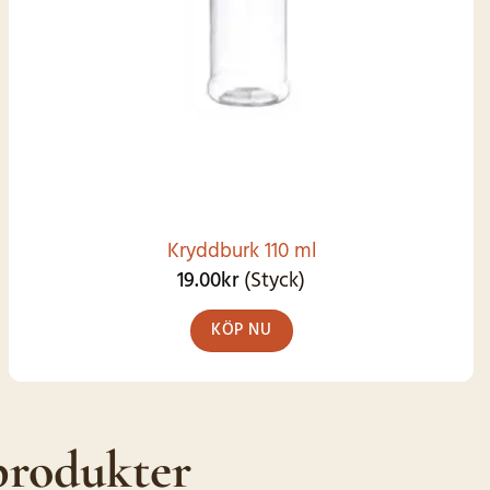
Kryddburk 110 ml
19.00
kr
(Styck)
KÖP NU
produkter