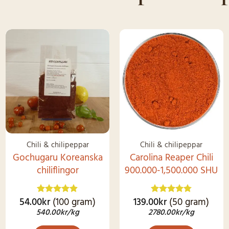
flera
varianter.
De
olika
SNART I
alternativen
LAGER IGEN
kan
väljas
på
produktsidan
Chili & chilipeppar
Chili & chilipeppar
Gochugaru Koreanska
Carolina Reaper Chili
chiliflingor
900.000-1,500.000 SHU
54.00
kr
(100 gram)
139.00
kr
(50 gram)
Betygsatt
Betygsatt
4.83
av 5
4.79
av 5
540.00
kr
/kg
2780.00
kr
/kg