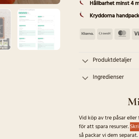
Hållbarhet minst 4 
Kryddorna handpack
Klarna
Swish
Mas
(SE)
Produktdetaljer
Ingredienser
Mi
Vid köp av tre påsar elle
för att spara resurser.
Skr
så packar vi dem separat.