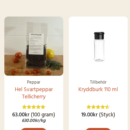
Peppar
Tillbehör
Hel Svartpeppar
Kryddburk 110 ml
Tellicherry
63.00
kr
(100 gram)
19.00
kr
(Styck)
Betygsatt
Betygsatt
4.87
av 5
4.49
av 5
630.00
kr
/kg