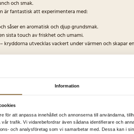
runch och smak.
n är fantastisk att experimentera med:
r och såser en aromatisk och djup grundsmak.
n sista touch av friskhet och umami.
djur – kryddorna utvecklas vackert under värmen och skapar 
dda är det enkelt att få till den där djupa, balanserade sma
 att ta över, och passar lika bra till den enkla vardagsmidd
Information
skkrydda är framtagen för att vara enkel att använda och ga
cookies
 in på djupet, vilket ger en fyllig och tillfredsställande s
e för att anpassa innehållet och annonserna till användarna, tillh
vår trafik. Vi vidarebefordrar även sådana identifierare och anna
Lägg vår Fiskkrydda i varukorgen
nnons- och analysföretag som vi samarbetar med. Dessa kan i sin