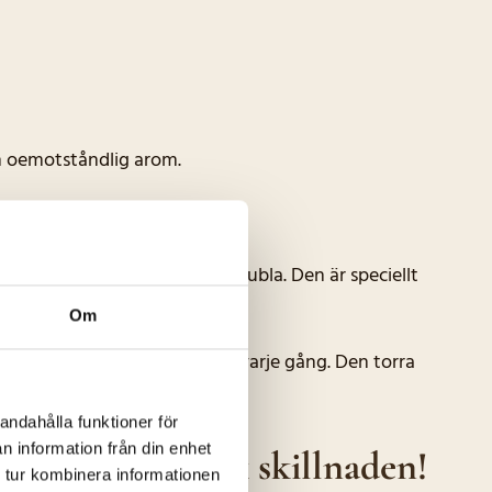
en oemotståndlig arom.
ken som får smaklökarna att jubla. Den är speciellt
agen som till festmåltiden.
Om
ranterar ett utsökt resultat varje gång. Den torra
makupplevelse.
andahålla funktioner för
n information från din enhet
 idag och upptäck skillnaden!
 tur kombinera informationen