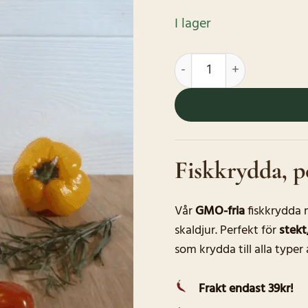
I lager
Fiskkrydda mängd
Fiskkrydda, p
Vår
GMO-fria
fiskkrydda
skaldjur. Perfekt för
stekt,
som krydda till alla typer
Frakt endast 39kr!