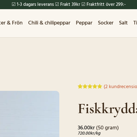
☑ 1-3 dagars leverans ☑ Frakt 39kr ☑ Fraktfritt över 299:-
ter & Frön
Chili & chilipeppar
Peppar
Socker
Salt
T
(
2
kundrecensio
Betygsatt
2
5
av 5
Fiskkrydd
baserat på
kundrecensioner
36.00
kr
(50 gram)
720.00
kr
/kg