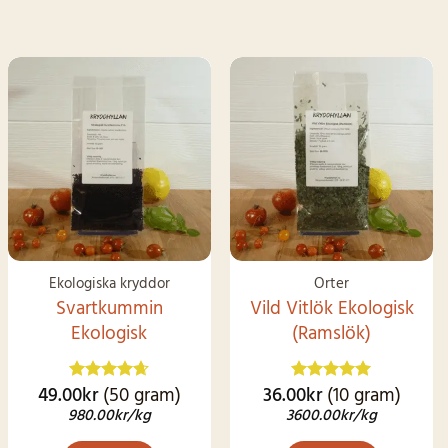
SNART I
LAGER IGEN
Ekologiska kryddor
Örter
Svartkummin
Vild Vitlök Ekologisk
Ekologisk
(Ramslök)
49.00
kr
(50 gram)
36.00
kr
(10 gram)
Betygsatt
Betygsatt
4.62
av 5
4.92
av 5
980.00
kr
/kg
3600.00
kr
/kg