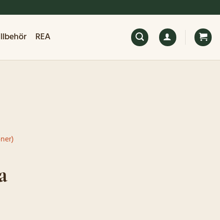
illbehör
REA
ner)
a