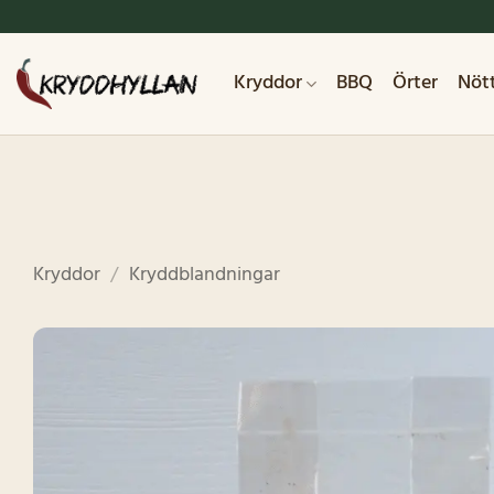
Skip
to
content
Kryddor
BBQ
Örter
Nöt
Kryddor
/
Kryddblandningar