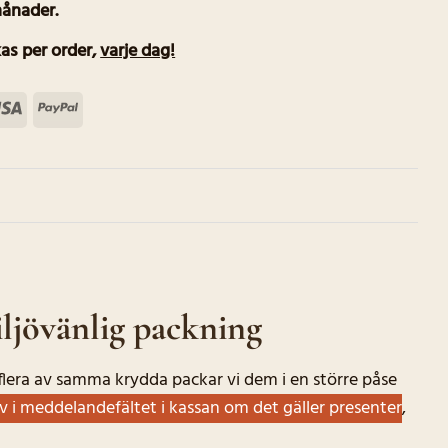
månader.
as per order
,
varje dag!
terCard
Visa
PayPal
ljövänlig packning
r flera av samma krydda packar vi dem i en större påse
iv i meddelandefältet i kassan om det gäller presenter
,