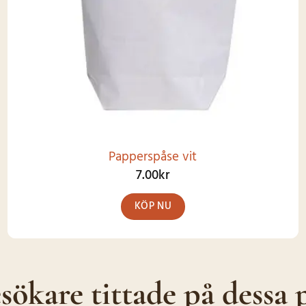
Papperspåse vit
7.00
kr
KÖP NU
Den
här
produkten
sökare tittade på dessa 
har