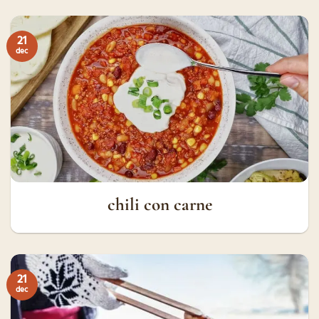
21
dec
chili con carne
21
dec