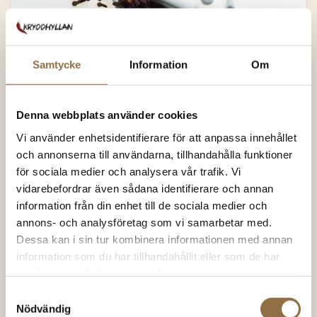
10 enkla tips för att hålla örter och
Samtycke
Information
Om
kryddor fräscha och smakrika
Örter och kryddor är några av dina bästa vänner och allierade i
köket. Lär dig...
Denna webbplats använder cookies
Vi använder enhetsidentifierare för att anpassa innehållet
och annonserna till användarna, tillhandahålla funktioner
för sociala medier och analysera vår trafik. Vi
17
vidarebefordrar även sådana identifierare och annan
sep
information från din enhet till de sociala medier och
annons- och analysföretag som vi samarbetar med.
Dessa kan i sin tur kombinera informationen med annan
information som du har tillhandahållit eller som de har
samlat in när du har använt deras tjänster.
Samtyckesval
Nödvändig