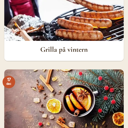
Grilla på vintern
17
dec