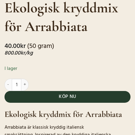
Ekologisk kryddmix
baserat på
kundrecensioner
för Arrabbiata
40.00
kr
(50 gram)
800.00
kr
/kg
I lager
Ekologisk kryddmix för Arrabbiata mängd
KÖP NU
Ekologisk kryddmix för Arrabbiata
Arrabbiata är klassisk kryddig italiensk