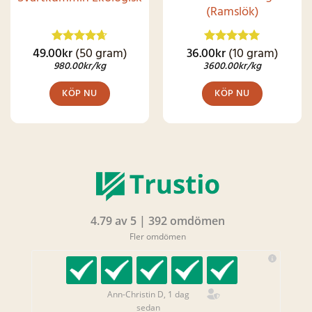
(Ramslök)
49.00
kr
(50 gram)
36.00
kr
(10 gram)
Betygsatt
Betygsatt
4.62
av 5
4.92
av 5
980.00
kr
/kg
3600.00
kr
/kg
KÖP NU
KÖP NU
4.79 av 5 | 392 omdömen
Fler omdömen
Ann-Christin D, 1 dag
sedan