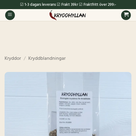
Skip
☑ 1-3 dagars leverans ☑ Frakt 39kr ☑ Fraktfritt över 299:-
to
content
Kryddor
/
Kryddblandningar