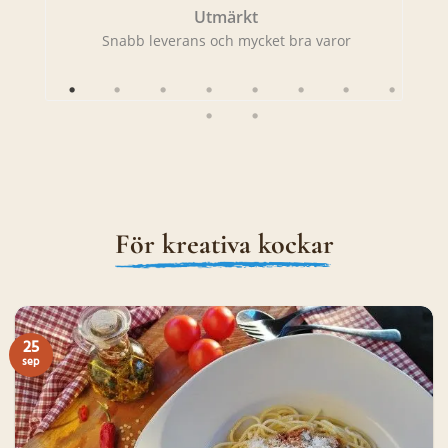
Utmärkt
rans!
Snabb leverans och mycket bra varor
Sna
För kreativa kockar
25
sep