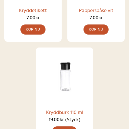
Kryddetikett
Papperspåse vit
7.00
kr
7.00
kr
KÖP NU
KÖP NU
Den
här
produkten
har
SNART I
LAGER IGEN
flera
varianter.
De
olika
alternativen
kan
Kryddburk 110 ml
väljas
19.00
kr
(Styck)
på