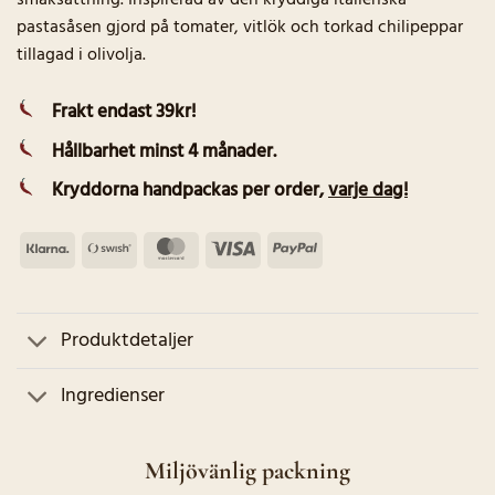
smaksättning. Inspirerad av den kryddiga italienska
pastasåsen gjord på tomater, vitlök och torkad chilipeppar
tillagad i olivolja.
Frakt endast 39kr!
Hållbarhet minst 4 månader.
Kryddorna handpackas per order
,
varje dag!
Klarna
Swish
MasterCard
Visa
PayPal
(SE)
Produktdetaljer
Ingredienser
Miljövänlig packning