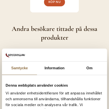
KÖP NU
produktsidan
Andra besökare tittade på dessa
produkter
SNART I
SNART I
LAGER IGEN
LAGER IGEN
Samtycke
Information
Om
Denna webbplats använder cookies
Vi använder enhetsidentifierare för att anpassa innehållet
och annonserna till användarna, tillhandahålla funktioner
Peppar
Tillbehör
för sociala medier och analysera vår trafik. Vi