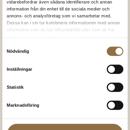
Hel Svartpeppar
Kryddburk 110 ml
vidarebefordrar även sådana identifierare och annan
Tellicherry
information från din enhet till de sociala medier och
annons- och analysföretag som vi samarbetar med.
Dessa kan i sin tur kombinera informationen med annan
63.00
kr
(100 gram)
19.00
kr
(Styck)
Betygsatt
Betygsatt
4.86
av 5
4.49
av 5
630.00
kr
/kg
information som du har tillhandahållit eller som de har
samlat in när du har använt deras tjänster.
KÖP NU
KÖP NU
Samtyckesval
Nödvändig
Inställningar
SNART I
LAGER IGEN
Statistik
Marknadsföring
Chili & chilipeppar
Chili & chilipeppar
Gochugaru Koreanska
Carolina Reaper Chili