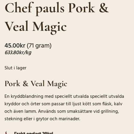
Chef pauls Pork &
baserat på
kundrecensioner
Veal Magic
45.00
kr
(71 gram)
633.80
kr
/kg
Slut i lager
Pork & Veal Magic
En kryddblandning med speciellt utvalda speciellt utvalda
kryddor och örter som passar till ljust kött som fläsk, kalv
och även lamm. Används som smaksättare vid grillning,
stekning eller i grytor och marinader.