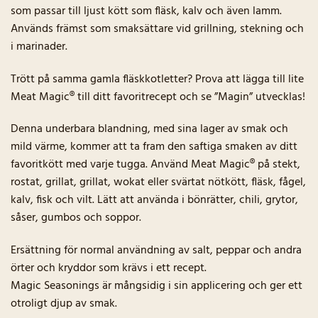
som passar till ljust kött som fläsk, kalv och även lamm.
Används främst som smaksättare vid grillning, stekning och
i marinader.
Trött på samma gamla fläskkotletter? Prova att lägga till lite
Meat Magic® till ditt favoritrecept och se ”Magin” utvecklas!
Denna underbara blandning, med sina lager av smak och
mild värme, kommer att ta fram den saftiga smaken av ditt
favoritkött med varje tugga. Använd Meat Magic® på stekt,
rostat, grillat, grillat, wokat eller svärtat nötkött, fläsk, fågel,
kalv, fisk och vilt. Lätt att använda i bönrätter, chili, grytor,
såser, gumbos och soppor.
Ersättning för normal användning av salt, peppar och andra
örter och kryddor som krävs i ett recept.
Magic Seasonings är mångsidig i sin applicering och ger ett
otroligt djup av smak.