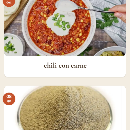
dec
chili con carne
08
apr