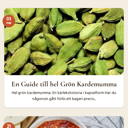
03
mar
En Guide till hel Grön Kardemumma
Hel grön kardemumma: En kärlekshistoria i kapselform Har du
någonsin gått förbi ett bageri precis...
21