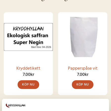
Kryddetikett
Papperspåse vit
7.00
kr
7.00
kr
KÖP NU
KÖP NU
Den
här
produkten