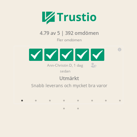
4.79 av 5 | 392 omdömen
Fler omdömen
Ann-Christin D, 1 dag
sedan
Utmärkt
rans!
Snabb leverans och mycket bra varor
Sna