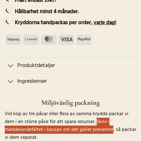
Frakt endast 39kr!
Hållbarhet minst 4 månader.
Kryddorna handpackas per order
,
varje dag!
Klarna
Swish
MasterCard
Visa
PayPal
(SE)
Produktdetaljer
Ingredienser
Miljövänlig packning
Vid köp av tre påsar eller flera av samma krydda packar vi
dem i en större påse för att spara resurser.
Skriv i
meddelandefältet i kassan om det gäller presenter
, så packar
vi dem separat.