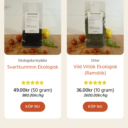
SNART I
LAGER IGEN
Ekologiska kryddor
Örter
Vild Vitlök Ekologisk
Svartkummin Ekologisk
(Ramslök)
49.00
kr
(50 gram)
36.00
kr
(10 gram)
Betygsatt
Betygsatt
4.62
av 5
4.92
av 5
980.00
kr
/kg
3600.00
kr
/kg
KÖP NU
KÖP NU