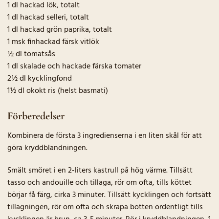
1 dl hackad lök, totalt
1 dl hackad selleri, totalt
1 dl hackad grön paprika, totalt
1 msk finhackad färsk vitlök
½ dl tomatsås
1 dl skalade och hackade färska tomater
2½ dl kycklingfond
1½ dl okokt ris (helst basmati)
Förberedelser
Kombinera de första 3 ingredienserna i en liten skål för att
göra kryddblandningen.
Smält smöret i en 2-liters kastrull på hög värme. Tillsätt
tasso och andouille och tillaga, rör om ofta, tills köttet
börjar få färg, cirka 3 minuter. Tillsätt kycklingen och fortsätt
tillagningen, rör om ofta och skrapa botten ordentligt tills