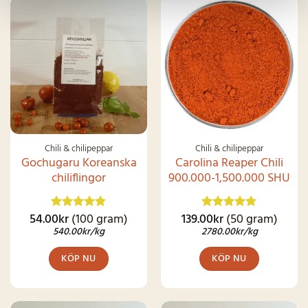
SNART I
LAGER IGEN
Chili & chilipeppar
Chili & chilipeppar
Gochugaru Koreanska
Carolina Reaper Chili
chiliflingor
900.000-1,500.000 SHU
54.00
kr
(100 gram)
139.00
kr
(50 gram)
Betygsatt
Betygsatt
4.83
av 5
4.79
av 5
540.00
kr
/kg
2780.00
kr
/kg
KÖP NU
KÖP NU