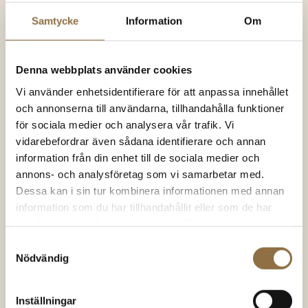
har
SNART I
LAGER IGEN
flera
Samtycke
Information
Om
varianter.
De
Denna webbplats använder cookies
olika
Vi använder enhetsidentifierare för att anpassa innehållet
alternativen
och annonserna till användarna, tillhandahålla funktioner
kan
Kryddburk 110 ml
för sociala medier och analysera vår trafik. Vi
väljas
19.00
kr
(Styck)
vidarebefordrar även sådana identifierare och annan
på
information från din enhet till de sociala medier och
KÖP NU
annons- och analysföretag som vi samarbetar med.
produktsidan
Dessa kan i sin tur kombinera informationen med annan
information som du har tillhandahållit eller som de har
samlat in när du har använt deras tjänster.
Andra besökare tittade på dessa
Samtyckesval
Nödvändig
produkter
Inställningar