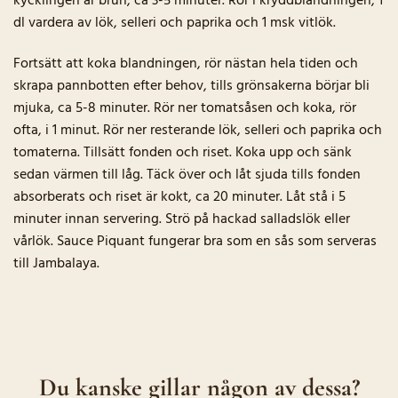
kycklingen är brun, ca 3-5 minuter. Rör i kryddblandningen, 1
dl vardera av lök, selleri och paprika och 1 msk vitlök.
Fortsätt att koka blandningen, rör nästan hela tiden och
skrapa pannbotten efter behov, tills grönsakerna börjar bli
mjuka, ca 5-8 minuter. Rör ner tomatsåsen och koka, rör
ofta, i 1 minut. Rör ner resterande lök, selleri och paprika och
tomaterna. Tillsätt fonden och riset. Koka upp och sänk
sedan värmen till låg. Täck över och låt sjuda tills fonden
absorberats och riset är kokt, ca 20 minuter. Låt stå i 5
minuter innan servering. Strö på hackad salladslök eller
vårlök. Sauce Piquant fungerar bra som en sås som serveras
till Jambalaya.
Du kanske gillar någon av dessa?