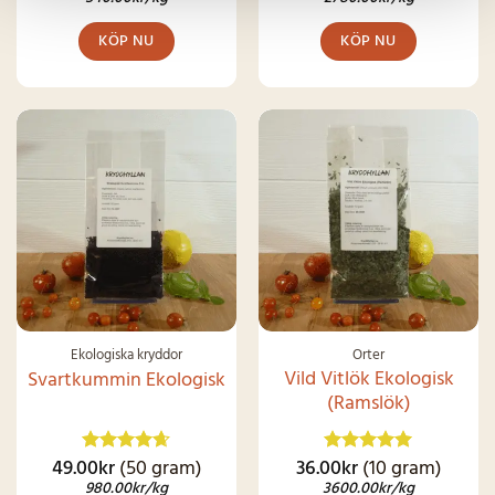
KÖP NU
KÖP NU
SNART I
LAGER IGEN
Ekologiska kryddor
Örter
Vild Vitlök Ekologisk
Svartkummin Ekologisk
(Ramslök)
49.00
kr
(50 gram)
36.00
kr
(10 gram)
Betygsatt
Betygsatt
4.62
av 5
4.92
av 5
980.00
kr
/kg
3600.00
kr
/kg