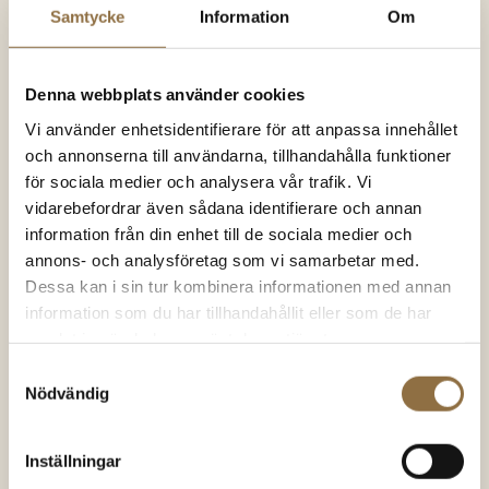
Andra besökare tittade på dessa
Samtycke
Information
Om
produkter
Denna webbplats använder cookies
Vi använder enhetsidentifierare för att anpassa innehållet
och annonserna till användarna, tillhandahålla funktioner
SNART I
SNART I
för sociala medier och analysera vår trafik. Vi
LAGER IGEN
LAGER IGEN
vidarebefordrar även sådana identifierare och annan
information från din enhet till de sociala medier och
annons- och analysföretag som vi samarbetar med.
Dessa kan i sin tur kombinera informationen med annan
information som du har tillhandahållit eller som de har
samlat in när du har använt deras tjänster.
Peppar
Tillbehör
Samtyckesval
Hel Svartpeppar
Kryddburk 110 ml
Nödvändig
Tellicherry
Inställningar
63.00
kr
(100 gram)
19.00
kr
(Styck)
Betygsatt
Betygsatt
4.86
av 5
4.49
av 5