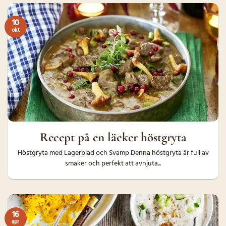
10
okt
Recept på en läcker höstgryta
Höstgryta med Lagerblad och Svamp Denna höstgryta är full av
smaker och perfekt att avnjuta...
16
apr