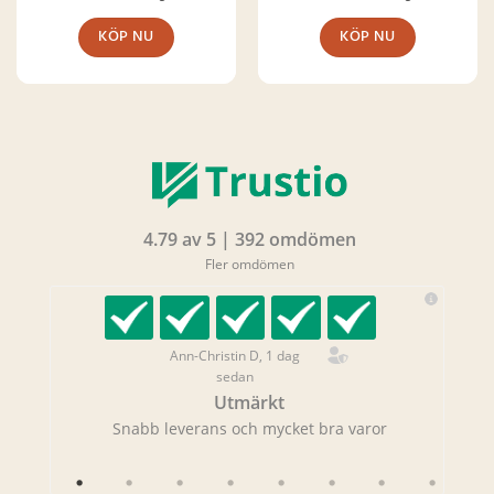
KÖP NU
KÖP NU
4.79 av 5 | 392 omdömen
Fler omdömen
Ann-Christin D, 1 dag
sedan
Utmärkt
rans!
Snabb leverans och mycket bra varor
Sna