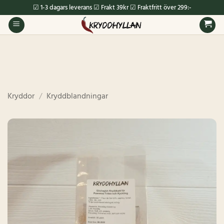
Skip
☑ 1-3 dagars leverans ☑ Frakt 39kr ☑ Fraktfritt över 299:-
to
content
Kryddor
/
Kryddblandningar