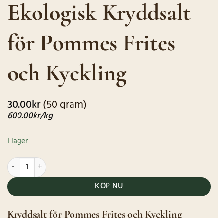
Ekologisk Kryddsalt
baserat på
kundrecensioner
för Pommes Frites
och Kyckling
30.00
kr
(50 gram)
600.00
kr
/kg
I lager
Ekologisk Kryddsalt för Pommes Frites och Kyckling mängd
KÖP NU
Kryddsalt för Pommes Frites och Kyckling