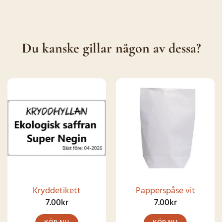
Du kanske gillar någon av dessa?
Kryddetikett
Papperspåse vit
7.00
kr
7.00
kr