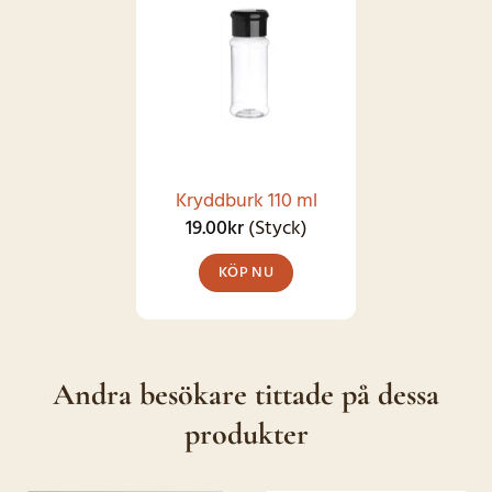
har
flera
varianter.
De
olika
alternativen
kan
Kryddburk 110 ml
väljas
19.00
kr
(Styck)
på
KÖP NU
produktsidan
Andra besökare tittade på dessa
produkter