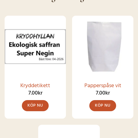
Kryddetikett
Papperspåse vit
7.00
kr
7.00
kr
KÖP NU
KÖP NU
Den
här
produkten