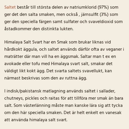
Saltet
består till största delen av natriumklorid (97%) som
ger det den salta smaken, men också , järnsulfit (3%) som
ger den speciella färgen samt sulfater och svaveldioxid som
åstadkommer den distinkta lukten.
Himalaya Salt Svart har en Smak som brukar liknas vid
hårdkokt äggula, och saltet används därför ofta av veganer i
maträtter där man vill ha en äggsmak. Saltar man t ex en
avokade eller tofu med Himalaya svart salt, smakar det
väldigt likt kokt ägg. Det svarta saltets svavellukt, kan
närmast beskrivas som den av ruttna ägg.
I indisk/pakistansk matlagning används saltet i sallader,
chutneys, pickles och raitas för att tillföra mer smak än bara
salt. Som västerlänning måste man kanske lära sig att tycka
om den här speciella smaken. Det är helt enkelt en vanesak
att använda himalaya salt svart.