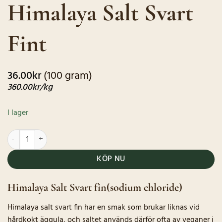
Himalaya Salt Svart
baserat på
kundrecension
Fint
36.00
kr
(100 gram)
360.00
kr
/kg
I lager
Himalaya Salt Svart Fint mängd
KÖP NU
Himalaya Salt Svart fin(sodium chloride)
Himalaya salt svart fin har en smak som brukar liknas vid
hårdkokt äggula, och saltet används därför ofta av veganer i