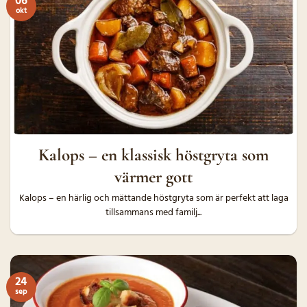
06
okt
Kalops – en klassisk höstgryta som
värmer gott
Kalops – en härlig och mättande höstgryta som är perfekt att laga
tillsammans med familj...
24
sep