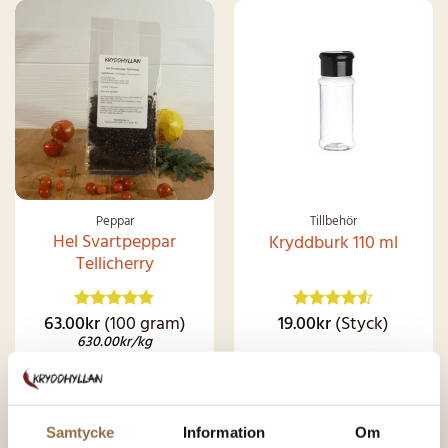
Peppar
Tillbehör
Hel Svartpeppar
Kryddburk 110 ml
Tellicherry
63.00
kr
(100 gram)
19.00
kr
(Styck)
Betygsatt
Betygsatt
4.87
av 5
4.49
av 5
630.00
kr
/kg
KÖP NU
KÖP NU
Samtycke
Information
Om