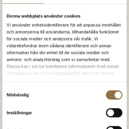
SNART I
Denna webbplats använder cookies
LAGER IGEN
Vi använder enhetsidentifierare för att anpassa innehållet
och annonserna till användarna, tillhandahålla funktioner
för sociala medier och analysera vår trafik. Vi
vidarebefordrar även sådana identifierare och annan
information från din enhet till de sociala medier och
annons- och analysföretag som vi samarbetar med.
Chili & chilipeppar
Chili & chilipeppar
Dessa kan i sin tur kombinera informationen med annan
Gochugaru Koreanska
Carolina Reaper Chili
information som du har tillhandahållit eller som de har
chiliflingor
900.000-1,500.000 SHU
samlat in när du har använt deras tjänster.
Samtyckesval
54.00
kr
(100 gram)
139.00
kr
(50 gram)
Betygsatt
Betygsatt
Nödvändig
4.83
av 5
4.79
av 5
540.00
kr
/kg
2780.00
kr
/kg
KÖP NU
KÖP NU
Inställningar