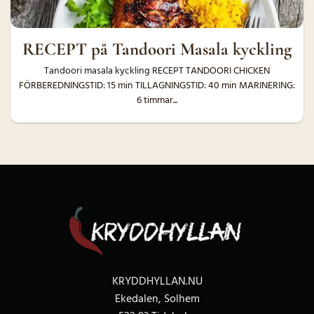
RECEPT på Tandoori Masala kyckling
Tandoori masala kyckling RECEPT TANDOORI CHICKEN
FÖRBEREDNINGSTID: 15 min TILLAGNINGSTID: 40 min MARINERING:
6 timmar...
KRYDDHYLLAN.NU
Ekedalen, Solhem