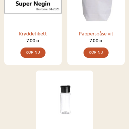
Kryddetikett
Papperspåse vit
7.00
kr
7.00
kr
KÖP NU
KÖP NU
Den
här
produkten
har
SNART I
LAGER IGEN
flera
varianter.
De
olika
alternativen