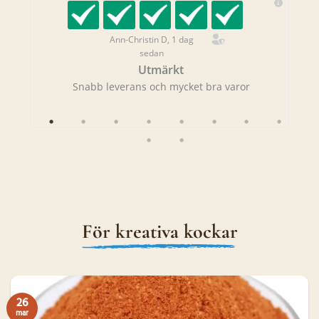
Ann-Christin D, 1 dag
sedan
Utmärkt
rans!
Snabb leverans och mycket bra varor
Sna
För kreativa kockar
26
mar