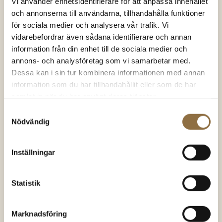
Vi använder enhetsidentifierare för att anpassa innehållet
och annonserna till användarna, tillhandahålla funktioner
för sociala medier och analysera vår trafik. Vi
Chili & chilipeppar
Chili & chilipeppar
Gochugaru Koreanska
Carolina Reaper Chili
vidarebefordrar även sådana identifierare och annan
chiliflingor
900.000-1,500.000 SHU
information från din enhet till de sociala medier och
annons- och analysföretag som vi samarbetar med.
Dessa kan i sin tur kombinera informationen med annan
54.00
kr
(100 gram)
139.00
kr
(50 gram)
Betygsatt
Betygsatt
information som du har tillhandahållit eller som de har
4.83
av 5
4.79
av 5
540.00
kr
/kg
2780.00
kr
/kg
samlat in när du har använt deras tjänster.
KÖP NU
KÖP NU
Samtyckesval
Nödvändig
Inställningar
SNART I
LAGER IGEN
Statistik
Marknadsföring