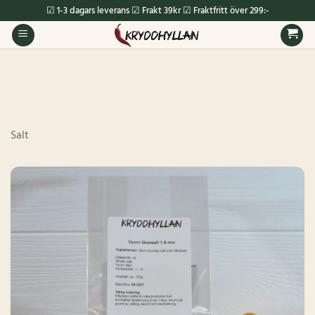
Skip
☑ 1-3 dagars leverans ☑ Frakt 39kr ☑ Fraktfritt över 299:-
to
content
Salt