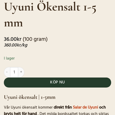
Uyuni Ökensalt 1-5
baserat på
kundrecensioner
mm
36.00
kr
(100 gram)
360.00
kr
/kg
I lager
Uyuni Ökensalt 1-5 mm mängd
KÖP NU
Uyuni ökensalt | 1-5mm
Vår Uyuni ökensalt kommer
direkt från
Salar de Uyuni
och
bryts helt för hand
. Det milda bordssaltet torkas och siktas