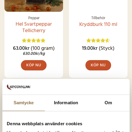
Peppar
Tillbehör
Hel Svartpeppar
Kryddburk 110 ml
Tellicherry
63.00
kr
(100 gram)
19.00
kr
(Styck)
Betygsatt
Betygsatt
4.86
av 5
4.49
av 5
630.00
kr
/kg
KÖP NU
KÖP NU
SNART I
Samtycke
Information
Om
LAGER IGEN
Denna webbplats använder cookies