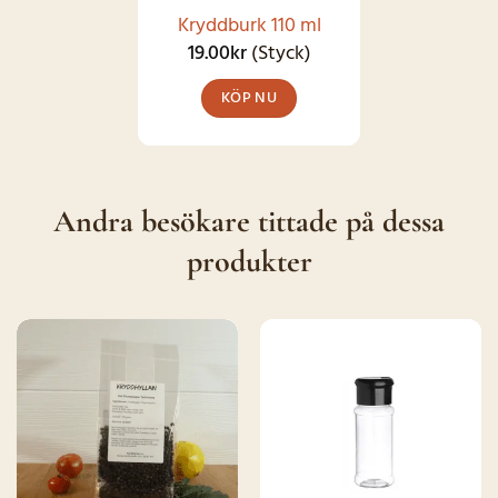
kan
Kryddburk 110 ml
väljas
19.00
kr
(Styck)
på
KÖP NU
produktsidan
Andra besökare tittade på dessa
produkter
SNART I
SNART I
LAGER IGEN
LAGER IGEN