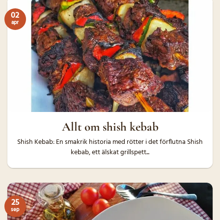
02
apr
Allt om shish kebab
Shish Kebab: En smakrik historia med rötter i det förflutna Shish
kebab, ett älskat grillspett...
25
sep