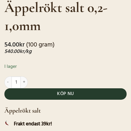
Äppelrökt salt 0,2-
baserat på
kundrecensioner
1,0mm
54.00
kr
(100 gram)
540.00
kr
/kg
I lager
Äppelrökt salt 0,2-1,0mm mängd
KÖP NU
Äppelrökt salt
Frakt endast 39kr!