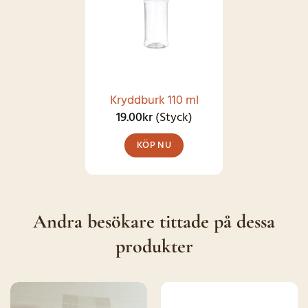
flera
varianter.
De
olika
alternativen
kan
Kryddburk 110 ml
väljas
19.00
kr
(Styck)
på
KÖP NU
produktsidan
Andra besökare tittade på dessa
produkter