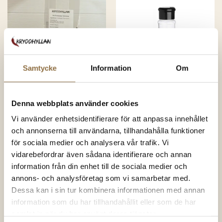
Samtycke
Information
Om
Peppar
Tillbehör
Hel Svartpeppar
Kryddburk 110 ml
Denna webbplats använder cookies
Tellicherry
Vi använder enhetsidentifierare för att anpassa innehållet
och annonserna till användarna, tillhandahålla funktioner
63.00
kr
(100 gram)
19.00
kr
(Styck)
Betygsatt
Betygsatt
för sociala medier och analysera vår trafik. Vi
4.87
av 5
4.49
av 5
630.00
kr
/kg
vidarebefordrar även sådana identifierare och annan
information från din enhet till de sociala medier och
KÖP NU
KÖP NU
annons- och analysföretag som vi samarbetar med.
Dessa kan i sin tur kombinera informationen med annan
information som du har tillhandahållit eller som de har
samlat in när du har använt deras tjänster.