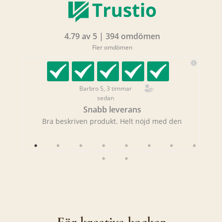
4.79 av 5 | 394 omdömen
Fler omdömen
Barbro S, 3 timmar
sedan
Snabb leverans
Bra beskriven produkt. Helt nöjd med den
Ge
För kreativa kockar