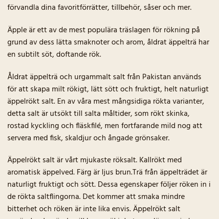
förvandla dina favoritförrätter, tillbehör, såser och mer.
Äpple är ett av de mest populära träslagen för rökning på
grund av dess lätta smaknoter och arom, åldrat äppelträ har
en subtilt söt, doftande rök.
Åldrat äppelträ och urgammalt salt från Pakistan används
för att skapa milt rökigt, lätt sött och fruktigt, helt naturligt
äppelrökt salt. En av våra mest mångsidiga rökta varianter,
detta salt är utsökt till salta måltider, som rökt skinka,
rostad kyckling och fläskfilé, men fortfarande mild nog att
servera med fisk, skaldjur och ångade grönsaker.
Äppelrökt salt är vårt mjukaste röksalt. Kallrökt med
aromatisk äppelved. Färg är ljus brun.Trä från äppelträdet är
naturligt fruktigt och sött. Dessa egenskaper följer röken in i
de rökta saltflingorna. Det kommer att smaka mindre
bitterhet och röken är inte lika envis. Äppelrökt salt