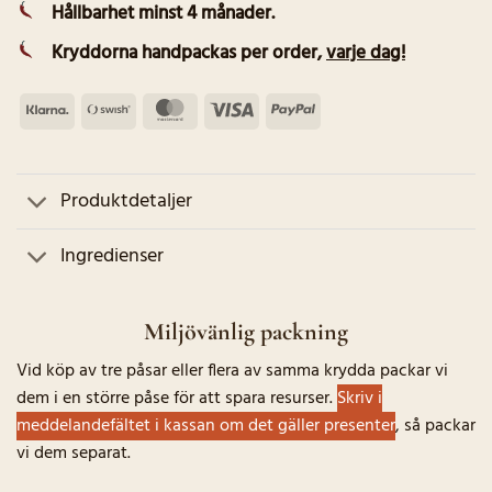
Hållbarhet minst 4 månader.
Kryddorna handpackas per order
,
varje dag!
Klarna
Swish
MasterCard
Visa
PayPal
(SE)
Produktdetaljer
Ingredienser
Miljövänlig packning
Vid köp av tre påsar eller flera av samma krydda packar vi
dem i en större påse för att spara resurser.
Skriv i
meddelandefältet i kassan om det gäller presenter
, så packar
vi dem separat.