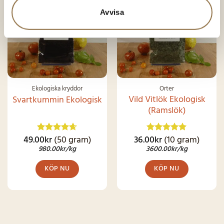
SNART I
LAGER IGEN
Avvisa
Ekologiska kryddor
Örter
Vild Vitlök Ekologisk
Svartkummin Ekologisk
(Ramslök)
49.00
kr
(50 gram)
36.00
kr
(10 gram)
Betygsatt
Betygsatt
4.62
av 5
4.92
av 5
980.00
kr
/kg
3600.00
kr
/kg
KÖP NU
KÖP NU