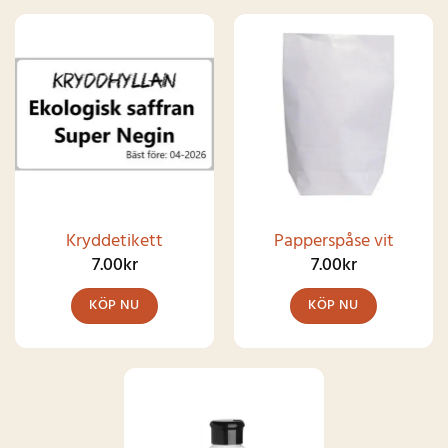
Kryddetikett
Papperspåse vit
7.00
kr
7.00
kr
KÖP NU
KÖP NU
Den
här
produkten
har