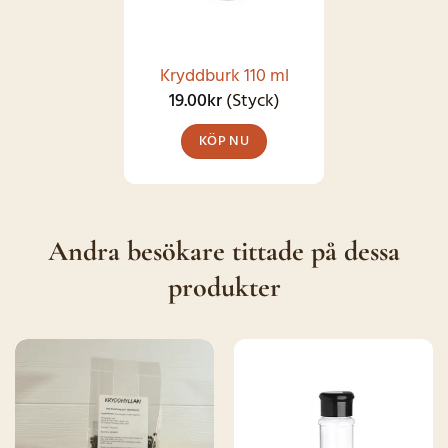
olika
alternativen
kan
Kryddburk 110 ml
väljas
19.00
kr
(Styck)
på
KÖP NU
produktsidan
Andra besökare tittade på dessa
produkter