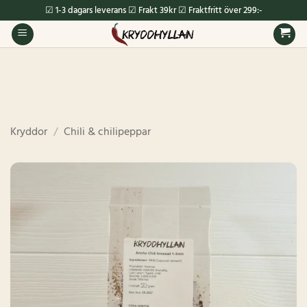
Skip
☑ 1-3 dagars leverans ☑ Frakt 39kr ☑ Fraktfritt över 299:-
to
content
Kryddor
/
Chili & chilipeppar