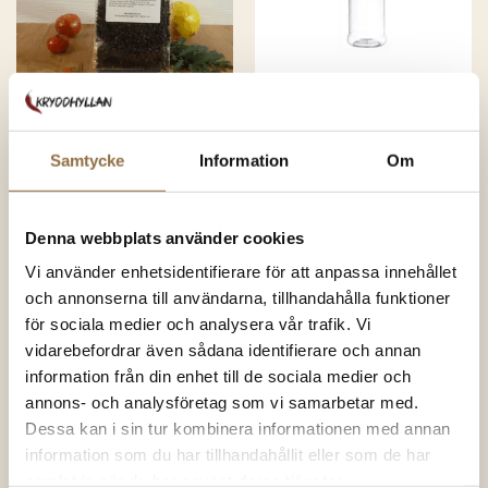
Peppar
Tillbehör
Hel Svartpeppar
Kryddburk 110 ml
Samtycke
Information
Om
Tellicherry
63.00
kr
(100 gram)
19.00
kr
(Styck)
Betygsatt
Betygsatt
Denna webbplats använder cookies
4.87
av 5
4.49
av 5
630.00
kr
/kg
Vi använder enhetsidentifierare för att anpassa innehållet
KÖP NU
KÖP NU
och annonserna till användarna, tillhandahålla funktioner
för sociala medier och analysera vår trafik. Vi
vidarebefordrar även sådana identifierare och annan
information från din enhet till de sociala medier och
annons- och analysföretag som vi samarbetar med.
SNART I
Dessa kan i sin tur kombinera informationen med annan
LAGER IGEN
information som du har tillhandahållit eller som de har
samlat in när du har använt deras tjänster.