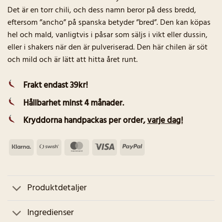
Det är en torr chili, och dess namn beror på dess bredd,
eftersom ”ancho” på spanska betyder ”bred”. Den kan köpas
hel och mald, vanligtvis i påsar som säljs i vikt eller dussin,
eller i shakers när den är pulveriserad. Den här chilen är söt
och mild och är lätt att hitta året runt.
Frakt endast 39kr!
Hållbarhet minst 4 månader.
Kryddorna handpackas per order
,
varje dag!
Klarna
Swish
MasterCard
Visa
PayPal
(SE)
Produktdetaljer
Ingredienser