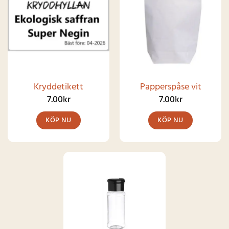
Kryddetikett
Papperspåse vit
7.00
kr
7.00
kr
KÖP NU
KÖP NU
Den
här
produkten
har
flera
varianter.
De