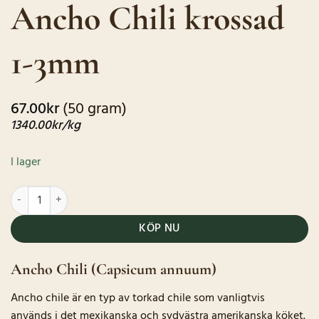
Ancho Chili krossad
baserat på
kundrecensioner
1-3mm
67.00
kr
(50 gram)
1340.00
kr
/kg
I lager
Ancho Chili krossad 1-3mm mängd
KÖP NU
Ancho Chili (Capsicum annuum)
Ancho chile är en typ av torkad chile som vanligtvis
används i det mexikanska och sydvästra amerikanska köket.