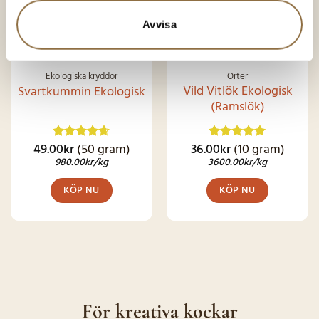
Avvisa
Ekologiska kryddor
Örter
Vild Vitlök Ekologisk
Svartkummin Ekologisk
(Ramslök)
49.00
kr
(50 gram)
36.00
kr
(10 gram)
Betygsatt
Betygsatt
4.62
av 5
4.92
av 5
980.00
kr
/kg
3600.00
kr
/kg
KÖP NU
KÖP NU
För kreativa kockar