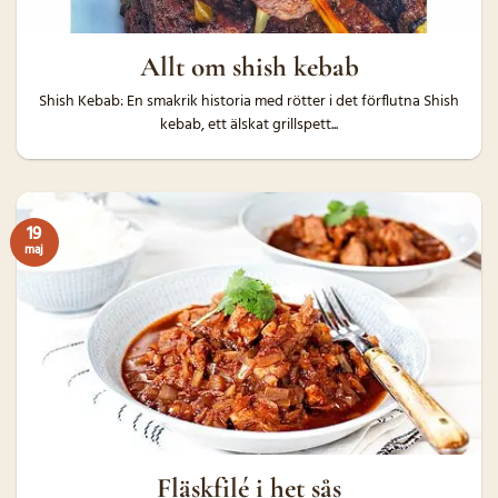
Allt om shish kebab
Shish Kebab: En smakrik historia med rötter i det förflutna Shish
kebab, ett älskat grillspett...
19
maj
Fläskfilé i het sås