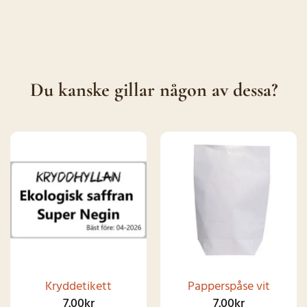
Du kanske gillar någon av dessa?
Kryddetikett
Papperspåse vit
7.00
kr
7.00
kr