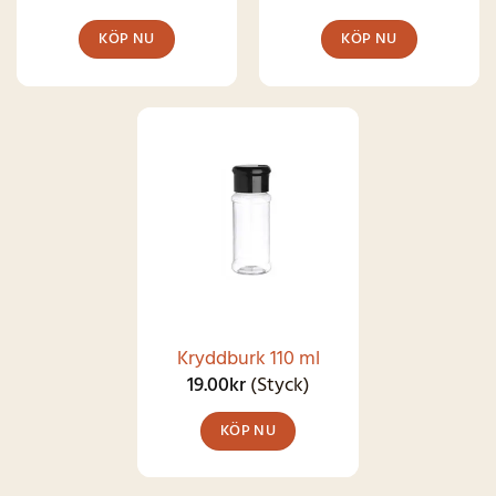
KÖP NU
KÖP NU
Den
här
produkten
har
flera
varianter.
De
olika
alternativen
kan
Kryddburk 110 ml
väljas
19.00
kr
(Styck)
på
KÖP NU
produktsidan