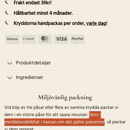
Frakt endast 39kr!
Hållbarhet minst 4 månader.
Kryddorna handpackas per order
,
varje dag!
Klarna
Swish
MasterCard
Visa
PayPal
(SE)
Produktdetaljer
Ingredienser
Miljövänlig packning
Vid köp av tre påsar eller flera av samma krydda packar vi
dem i en större påse för att spara resurser.
Skriv i
meddelandefältet i kassan om det gäller presenter
, så packar
vi dem separat.