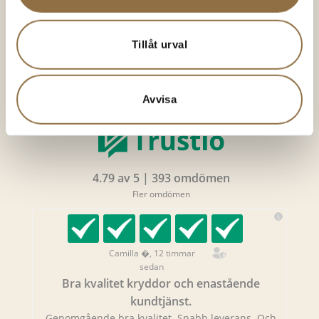
49.00
kr
(50 gram)
36.00
kr
(10 gram)
Betygsatt
Betygsatt
4.62
av 5
4.92
av 5
980.00
kr
/kg
3600.00
kr
/kg
Tillåt urval
KÖP NU
KÖP NU
Avvisa
4.79 av 5 | 393 omdömen
Fler omdömen
Camilla �, 12 timmar
sedan
Bra kvalitet kryddor och enastående
kundtjänst.
Genomgående bra kvalitet. Snabb leverans. Och