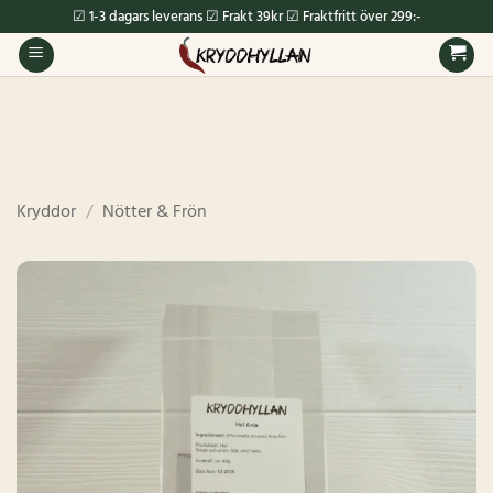
Skip
☑ 1-3 dagars leverans ☑ Frakt 39kr ☑ Fraktfritt över 299:-
to
content
Kryddor
/
Nötter & Frön