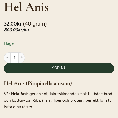
Hel Anis
baserat på
kundrecensioner
32.00
kr
(40 gram)
800.00
kr
/kg
I lager
Hel Anis mängd
KÖP NU
Hel Anis (Pimpinella anisum)
Vår
Hela Anis
ger en söt, lakritsliknande smak till både bröd
och köttgrytor. Rik på järn, fiber och protein, perfekt för att
lyfta dina rätter.