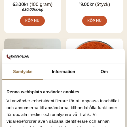
63.00
kr
(100 gram)
19.00
kr
(Styck)
Betygsatt
Betygsatt
4.87
av 5
4.49
av 5
630.00
kr
/kg
KÖP NU
KÖP NU
SNART I
LAGER IGEN
Samtycke
Information
Om
Denna webbplats använder cookies
Vi använder enhetsidentifierare för att anpassa innehållet
Chili & chilipeppar
Chili & chilipeppar
Gochugaru Koreanska
Carolina Reaper Chili
och annonserna till användarna, tillhandahålla funktioner
chiliflingor
900.000-1,500.000 SHU
för sociala medier och analysera vår trafik. Vi
vidarebefordrar även sådana identifierare och annan