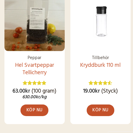
SNART I
SNART I
LAGER IGEN
LAGER IGEN
Peppar
Tillbehör
Hel Svartpeppar
Kryddburk 110 ml
Tellicherry
63.00
kr
(100 gram)
19.00
kr
(Styck)
Betygsatt
Betygsatt
4.86
av 5
4.49
av 5
630.00
kr
/kg
KÖP NU
KÖP NU