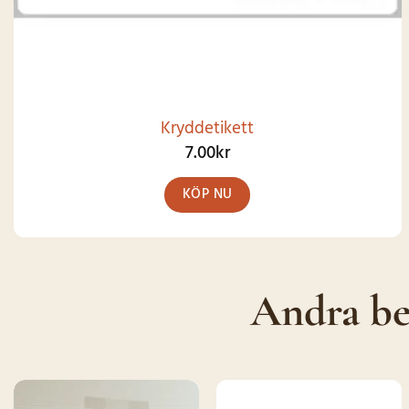
Kryddetikett
7.00
kr
KÖP NU
Andra be