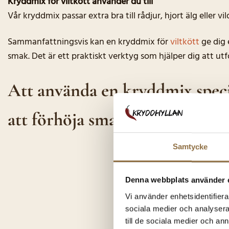
Kryddmix för viltkött använder du till
Vår kryddmix passar extra bra till rådjur, hjort älg eller
Sammanfattningsvis kan en kryddmix för
viltkött
ge dig 
smak. Det är ett praktiskt verktyg som hjälper dig att utf
Att använda en kryddmix specie
att förhöja smaken och göra di
Samtycke
Denna webbplats använder 
Vi använder enhetsidentifierar
sociala medier och analysera 
till de sociala medier och a