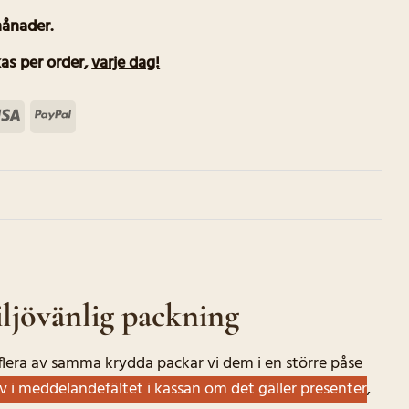
månader.
as per order
,
varje dag!
terCard
Visa
PayPal
ljövänlig packning
r flera av samma krydda packar vi dem i en större påse
iv i meddelandefältet i kassan om det gäller presenter
,