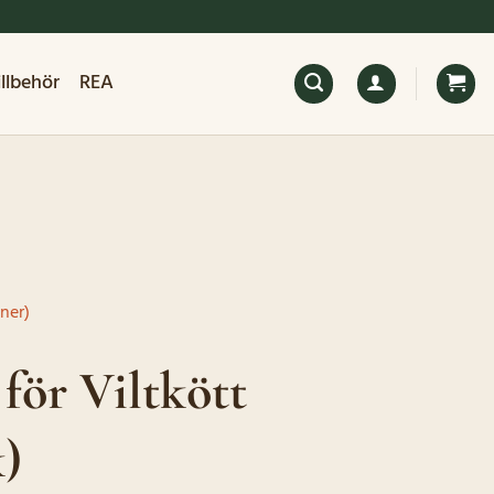
illbehör
REA
ner)
för Viltkött
k)