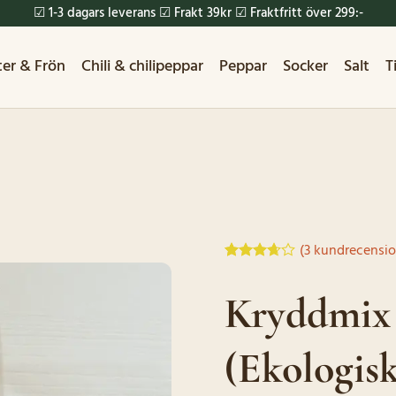
☑ 1-3 dagars leverans ☑ Frakt 39kr ☑ Fraktfritt över 299:-
ter & Frön
Chili & chilipeppar
Peppar
Socker
Salt
T
(
3
kundrecensio
Betygsatt
3
3.67
av
Kryddmix 
5
baserat
på
kundrecensioner
(Ekologis