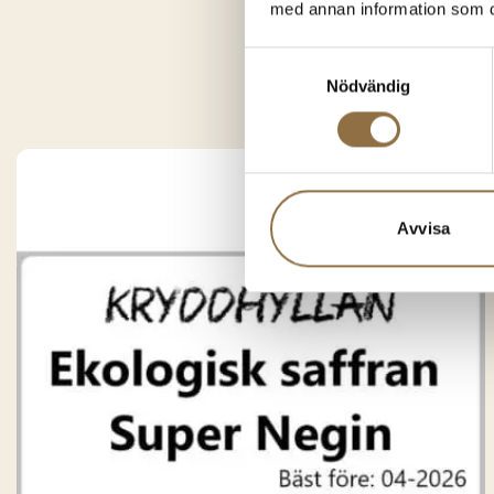
med annan information som du 
Du k
Samtyckesval
Nödvändig
Avvisa