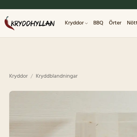
Skip
to
content
Kryddor
BBQ
Örter
Nöt
Kryddor
/
Kryddblandningar