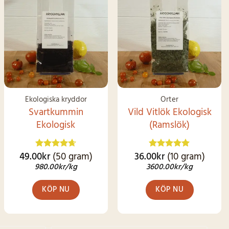
SNART I
LAGER IGEN
Ekologiska kryddor
Örter
Svartkummin
Vild Vitlök Ekologisk
Ekologisk
(Ramslök)
49.00
kr
(50 gram)
36.00
kr
(10 gram)
Betygsatt
Betygsatt
4.62
av 5
4.92
av 5
980.00
kr
/kg
3600.00
kr
/kg
KÖP NU
KÖP NU