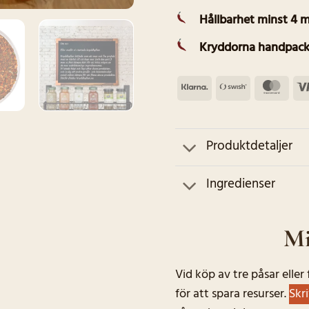
Hållbarhet minst 4 
Kryddorna handpack
Klarna
Swish
Mas
(SE)
Produktdetaljer
Ingredienser
Mi
Vid köp av tre påsar elle
för att spara resurser.
Skr