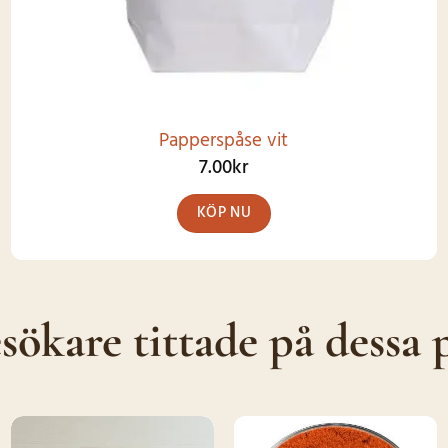
Papperspåse vit
7.00
kr
KÖP NU
Den
här
produkten
sökare tittade på dessa 
har
flera
varianter.
De