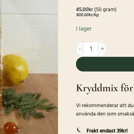
45.00
kr
(50 gram)
900.00
kr
/kg
I lager
Kryddmix för Viltkött (E
Kryddmix för
Vi rekommenderar att du 
använda den som smaksättar
Frakt endast 39kr!