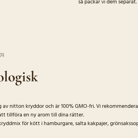
så packar vi dem separat.
(3)
ologisk
g av nitton kryddor och är 100% GMO-fri. Vi rekommenderar a
t tillföra en ny arom till dina rätter.
kryddmix för kött i hamburgare, salta kakpajer, grönsakssop