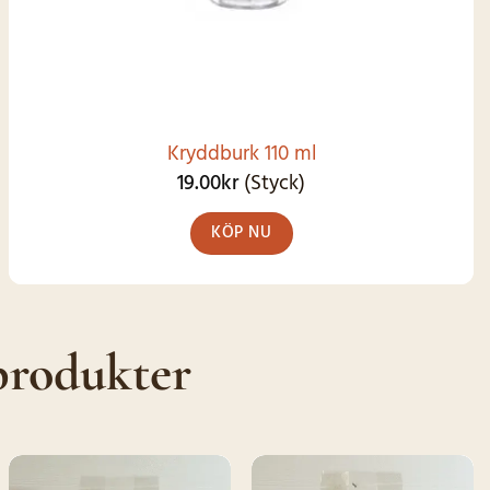
Kryddburk 110 ml
19.00
kr
(Styck)
KÖP NU
produkter