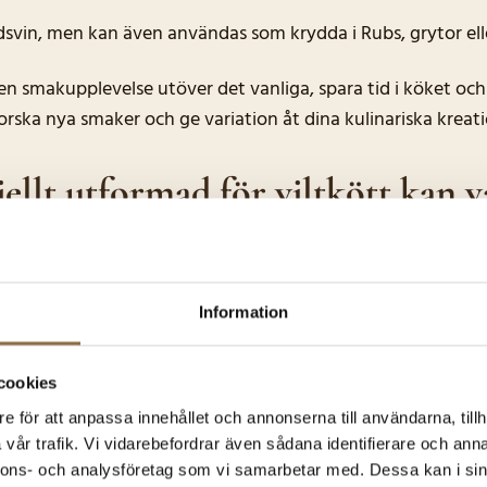
 vildsvin, men kan även användas som krydda i Rubs, grytor e
en smakupplevelse utöver det vanliga, spara tid i köket och
orska nya smaker och ge variation åt dina kulinariska kreati
llt utformad för viltkött kan va
na viltbaserade rätter ännu mer 
Information
cookies
e för att anpassa innehållet och annonserna till användarna, tillh
vår trafik. Vi vidarebefordrar även sådana identifierare och anna
nnons- och analysföretag som vi samarbetar med. Dessa kan i sin