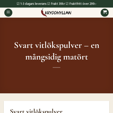
Skip
☑ 1-3 dagars leverans ☑ Frakt 39kr ☑ Fraktfritt över 299:-
to
content
Svart vitlökspulver – en
mångsidig matört
Svart vitlökspulver