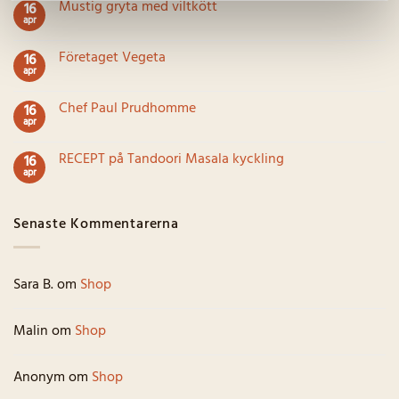
Mustig gryta med viltkött
16
Lär
apr
dig
Inga
mer
kommentarer
om
till
Företaget Vegeta
Five
16
Mustig
Spice
apr
gryta
Inga
pulver
med
kommentarer
viltkött
till
Chef Paul Prudhomme
16
Företaget
apr
Vegeta
Inga
kommentarer
till
RECEPT på Tandoori Masala kyckling
16
Chef
apr
Paul
Inga
Prudhomme
kommentarer
till
RECEPT
Senaste Kommentarerna
på
Tandoori
Masala
kyckling
Sara B.
om
Shop
Malin
om
Shop
Anonym
om
Shop