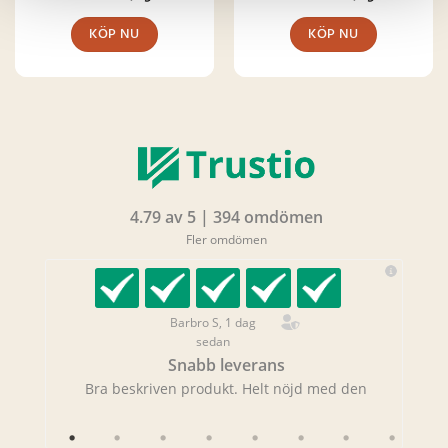
KÖP NU
KÖP NU
4.79 av 5 | 394 omdömen
Fler omdömen
Barbro S, 1 dag
sedan
Snabb leverans
Bra beskriven produkt. Helt nöjd med den
Ge