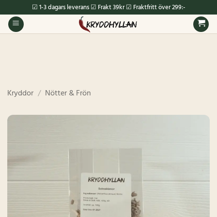
Skip
☑ 1-3 dagars leverans ☑ Frakt 39kr ☑ Fraktfritt över 299:-
to
content
Kryddor
/
Nötter & Frön