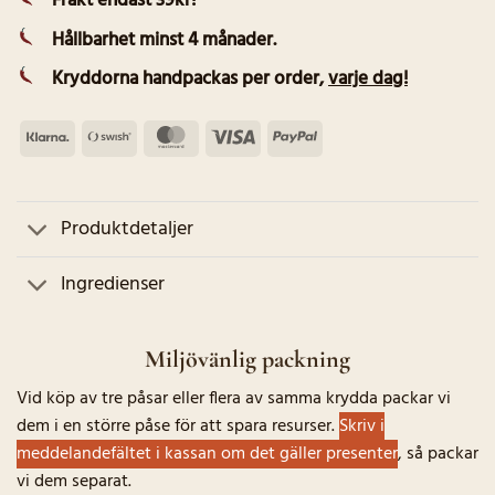
Frakt endast 39kr!
Hållbarhet minst 4 månader.
Kryddorna handpackas per order
,
varje dag!
Klarna
Swish
MasterCard
Visa
PayPal
(SE)
Produktdetaljer
Ingredienser
Miljövänlig packning
Vid köp av tre påsar eller flera av samma krydda packar vi
dem i en större påse för att spara resurser.
Skriv i
meddelandefältet i kassan om det gäller presenter
, så packar
vi dem separat.