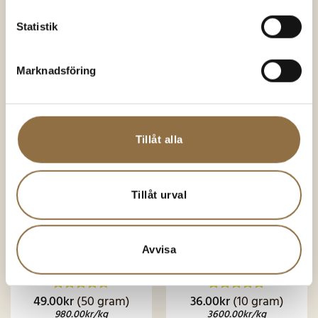
KÖP NU
KÖP NU
Statistik
Marknadsföring
SNART I
LAGER IGEN
Tillåt alla
Tillåt urval
Ekologiska kryddor
Örter
Vild Vitlök Ekologisk
Svartkummin Ekologisk
Avvisa
(Ramslök)
49.00
kr
(50 gram)
36.00
kr
(10 gram)
Betygsatt
Betygsatt
4.62
av 5
4.92
av 5
980.00
kr
/kg
3600.00
kr
/kg