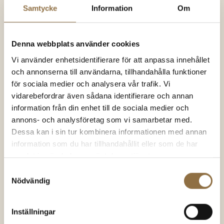
630.00
kr
/kg
Samtycke
Information
Om
KÖP NU
KÖP NU
Denna webbplats använder cookies
Vi använder enhetsidentifierare för att anpassa innehållet
och annonserna till användarna, tillhandahålla funktioner
SNART I
för sociala medier och analysera vår trafik. Vi
LAGER IGEN
vidarebefordrar även sådana identifierare och annan
information från din enhet till de sociala medier och
annons- och analysföretag som vi samarbetar med.
Dessa kan i sin tur kombinera informationen med annan
information som du har tillhandahållit eller som de har
samlat in när du har använt deras tjänster.
Chili & chilipeppar
Chili & chilipeppar
Gochugaru Koreanska
Carolina Reaper Chili
Samtyckesval
Nödvändig
chiliflingor
900.000-1,500.000 SHU
54.00
kr
(100 gram)
139.00
kr
(50 gram)
Inställningar
Betygsatt
Betygsatt
4.83
av 5
4.79
av 5
540.00
kr
/kg
2780.00
kr
/kg