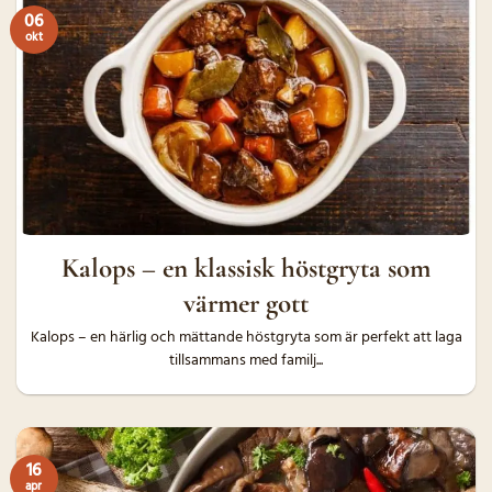
06
okt
Kalops – en klassisk höstgryta som
värmer gott
Kalops – en härlig och mättande höstgryta som är perfekt att laga
tillsammans med familj...
16
apr