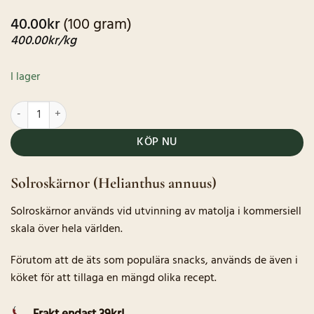
40.00
kr
(100 gram)
400.00
kr
/kg
I lager
Solroskärnor mängd
KÖP NU
Solroskärnor (Helianthus annuus)
Solroskärnor används vid utvinning av matolja i kommersiell
skala över hela världen.
Förutom att de äts som populära snacks, används de även i
köket för att tillaga en mängd olika recept.