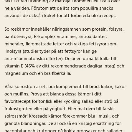
faktiskt vid utvinning av matolja i kommersiell skala över
hela världen. Förutom att de äts som populära snacks
används de också i köket för att förbereda olika recept.
Solroskärnor innehåller näringsämnen som protein, folsyra,
pantotensyra, B-komplex vitaminer, antioxidanter,
mineraler, fleromättade fetter och viktiga fettsyror som
linolsyra (studier tyder på att fettsyror kan ge
antiinflammatoriska effekter). De är en utmärkt källa till
vitamin E (45% av ditt rekommenderade dagliga intag) och
magnesium och en bra fiberkälla.
Våra solrosfrön är ett bra komplement till bröd, kakor, kakor
och muffins. Prova att blanda dessa kärnor i ditt
favoritrecept för tonfisk eller kyckling sallad eller strö på
frukostgröten eller på yoghurt. Eller mal dem till färskt
solrossmör! Krossade kärnor förekommer bl.a i musli, och
granola blandningar. De är också en krispig ersättning för
baconbitar och krutonger på kokta grönsaker och sallader.