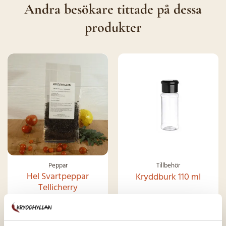
Andra besökare tittade på dessa
produkter
Peppar
Tillbehör
Hel Svartpeppar
Kryddburk 110 ml
Tellicherry
63.00
kr
(100 gram)
19.00
kr
(Styck)
Betygsatt
Betygsatt
4.87
av 5
4.49
av 5