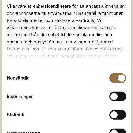
LAGER IGEN
Vi använder enhetsidentifierare för att anpassa innehållet
och annonserna till användarna, tillhandahålla funktioner
för sociala medier och analysera vår trafik. Vi
vidarebefordrar även sådana identifierare och annan
information från din enhet till de sociala medier och
annons- och analysföretag som vi samarbetar med.
Dessa kan i sin tur kombinera informationen med annan
Chili & chilipeppar
Chili & chilipeppar
Gochugaru Koreanska
Carolina Reaper Chili
information som du har tillhandahållit eller som de har
chiliflingor
900.000-1,500.000 SHU
samlat in när du har använt deras tjänster.
Samtyckesval
Nödvändig
54.00
kr
(100 gram)
139.00
kr
(50 gram)
Betygsatt
Betygsatt
4.83
av 5
4.79
av 5
540.00
kr
/kg
2780.00
kr
/kg
Inställningar
KÖP NU
KÖP NU
Statistik
SNART I