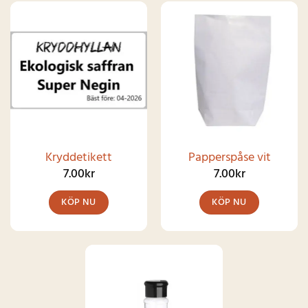
Kryddetikett
Papperspåse vit
7.00
kr
7.00
kr
KÖP NU
KÖP NU
Den
här
produkten
har
flera