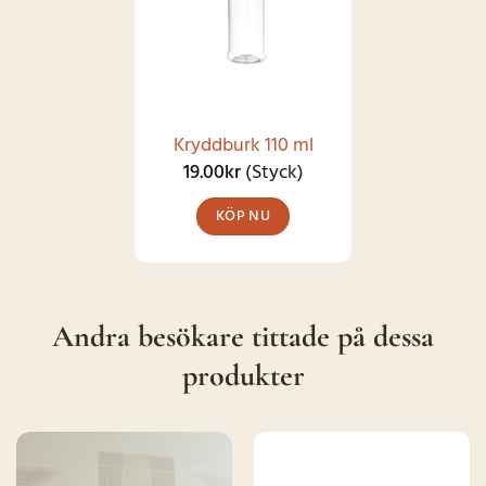
varianter.
De
olika
alternativen
kan
Kryddburk 110 ml
väljas
19.00
kr
(Styck)
på
KÖP NU
produktsidan
Andra besökare tittade på dessa
produkter