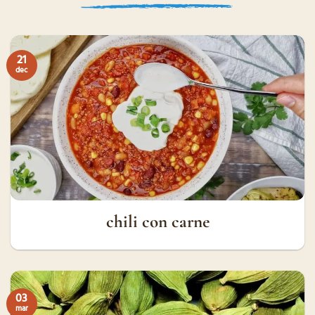
21
dec
chili con carne
03
mar