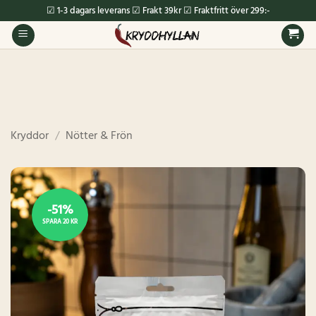
Skip
☑ 1-3 dagars leverans ☑ Frakt 39kr ☑ Fraktfritt över 299:-
to
content
Kryddor
/
Nötter & Frön
-51%
SPARA 20 KR