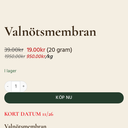
Valnötsmembran
Det
Det
39.00
kr
19.00
kr
(20 gram)
ursprungliga
nuvarande
1950.00
kr
950.00
kr
/kg
priset
priset
var:
är:
I lager
39.00kr.
19.00kr.
Valnötsmembran mängd
KÖP NU
KORT DATUM 11/26
Valnötsmembran