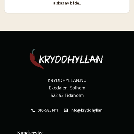
älskas av både...
KRYDDHYLLAN.NU
Ekedalen, Solhem
522 93 Tidaholm
010-5851411
info@kryddhyllan
Kundservice