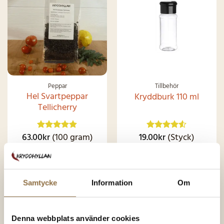
Peppar
Tillbehör
Hel Svartpeppar
Kryddburk 110 ml
Tellicherry
63.00
kr
(100 gram)
19.00
kr
(Styck)
Betygsatt
Betygsatt
4.87
av 5
4.49
av 5
630.00
kr
/kg
KÖP NU
KÖP NU
Samtycke
Information
Om
Denna webbplats använder cookies
SNART I