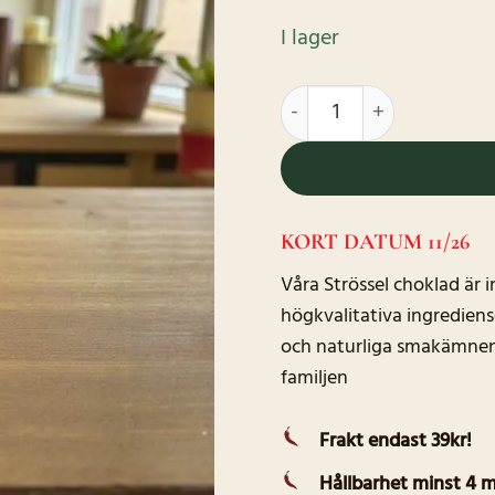
priset
priset
var:
är:
I lager
40.00kr.
20.00kr.
Strössel Choklad mängd
KORT DATUM 11/26
Våra Strössel choklad är
högkvalitativa ingrediense
och naturliga smakämnen, 
familjen
Frakt endast 39kr!
Hållbarhet minst 4 