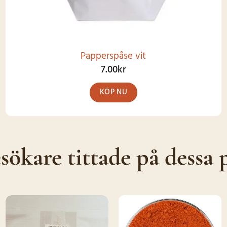
Papperspåse vit
7.00
kr
KÖP NU
Den
här
produkten
sökare tittade på dessa 
har
flera
varianter.
De
olika
SNART I