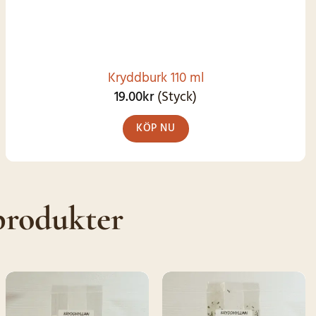
Kryddburk 110 ml
19.00
kr
(Styck)
KÖP NU
produkter
SNART I