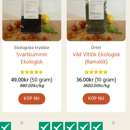
LAGER IGEN
Ekologiska kryddor
Örter
Svartkummin
Vild Vitlök Ekologisk
Ekologisk
(Ramslök)
49.00
kr
(50 gram)
36.00
kr
(10 gram)
Betygsatt
Betygsatt
4.62
av 5
4.92
av 5
980.00
kr
/kg
3600.00
kr
/kg
KÖP NU
KÖP NU