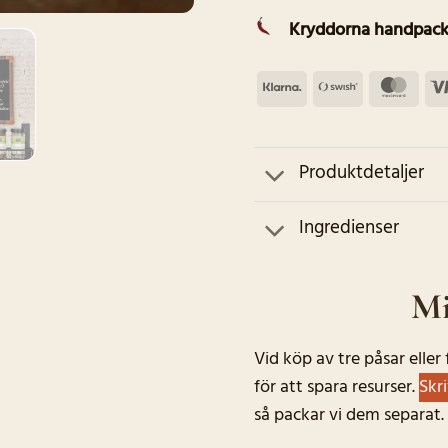
Kryddorna handpack
Klarna
Swish
Mas
(SE)
Produktdetaljer
Ingredienser
Mi
Vid köp av tre påsar elle
för att spara resurser.
Skr
så packar vi dem separat.