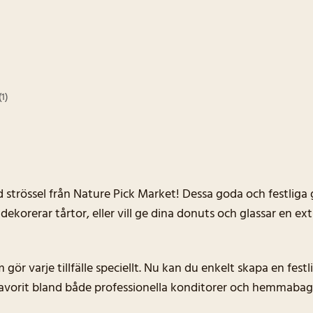
1)
össel från Nature Pick Market! Dessa goda och festliga godi
orerar tårtor, eller vill ge dina donuts och glassar en extr
gör varje tillfälle speciellt. Nu kan du enkelt skapa en festl
 favorit bland både professionella konditorer och hemmabag