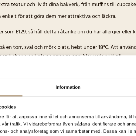
tra textur och liv åt dina bakverk, från muffins till cupcake
 enkelt för att göra dem mer attraktiva och läckra.
r som E129, så håll detta i åtanke om du har allergier eller
å en torr, sval och mörk plats, helst under 18°C. Att använd
ster och skapa underbara minnen med Strössel choklad!
g; Protein: 0,2g.
Information
cookies
e för att anpassa innehållet och annonserna till användarna, tillh
vår trafik. Vi vidarebefordrar även sådana identifierare och anna
nnons- och analysföretag som vi samarbetar med. Dessa kan i sin