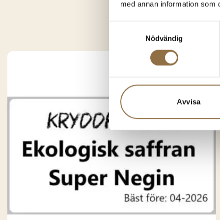
Du k
med annan information som du 
Samtyckesval
Nödvändig
Avvisa