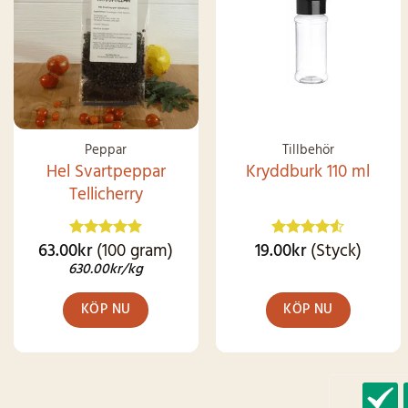
Peppar
Tillbehör
Hel Svartpeppar
Kryddburk 110 ml
Tellicherry
63.00
kr
(100 gram)
19.00
kr
(Styck)
Betygsatt
Betygsatt
4.87
av 5
4.49
av 5
630.00
kr
/kg
KÖP NU
KÖP NU