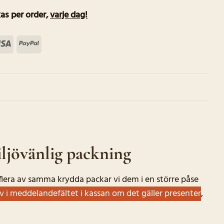
as per order
,
varje dag!
terCard
Visa
PayPal
ljövänlig packning
r flera av samma krydda packar vi dem i en större påse
iv i meddelandefältet i kassan om det gäller presenter
,