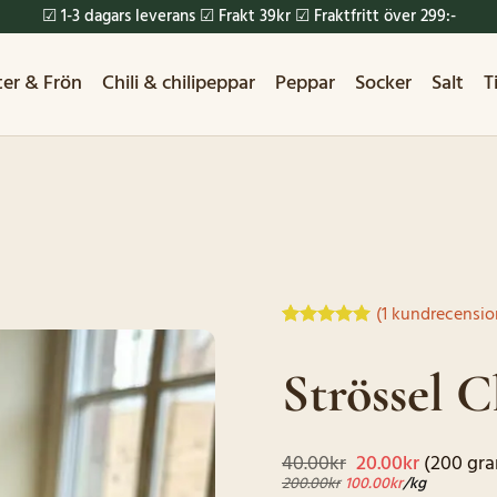
☑ 1-3 dagars leverans ☑ Frakt 39kr ☑ Fraktfritt över 299:-
ter & Frön
Chili & chilipeppar
Peppar
Socker
Salt
T
(
1
kundrecensio
Betygsatt
1
5
av 5
Strössel 
baserat på
kundrecension
Det
Det
40.00
kr
20.00
kr
(200 gr
ursprungliga
nuvaran
200.00
kr
100.00
kr
/kg