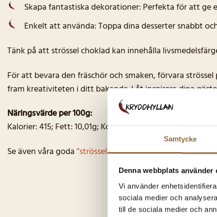
Skapa fantastiska dekorationer: Perfekta för att ge ex
Enkelt att använda: Toppa dina desserter snabbt och
Tänk på att strössel choklad kan innehålla livsmedelsfärge
För att bevara den fräschör och smaken, förvara strössel p
fram kreativiteten i ditt bakande. Låt inspirera dina gä
Näringsvärde per 100g:
Kalorier: 415; Fett: 10,01g; Kolhydrater: 86,1g; Socker: 55,4
Samtycke
Se även våra goda
”strössel Tutti-frutti”
Denna webbplats använder 
Vi använder enhetsidentifierar
sociala medier och analysera 
till de sociala medier och a