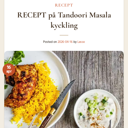
RECEPT
RECEPT på Tandoori Masala
kyckling
Posted on
2026-04-16
by
Lasse
16
apr