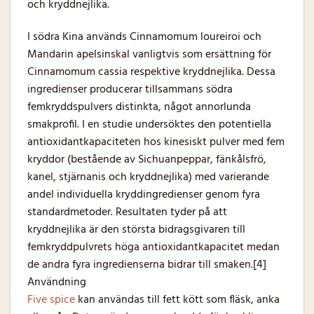
och kryddnejlika.
I södra Kina används Cinnamomum loureiroi och
Mandarin apelsinskal vanligtvis som ersättning för
Cinnamomum cassia respektive kryddnejlika. Dessa
ingredienser producerar tillsammans södra
femkryddspulvers distinkta, något annorlunda
smakprofil. I en studie undersöktes den potentiella
antioxidantkapaciteten hos kinesiskt pulver med fem
kryddor (bestående av Sichuanpeppar, fänkålsfrö,
kanel, stjärnanis och kryddnejlika) med varierande
andel individuella kryddingredienser genom fyra
standardmetoder. Resultaten tyder på att
kryddnejlika är den största bidragsgivaren till
femkryddpulvrets höga antioxidantkapacitet medan
de andra fyra ingredienserna bidrar till smaken.[4]
Användning
Five spice
kan användas till fett kött som fläsk, anka