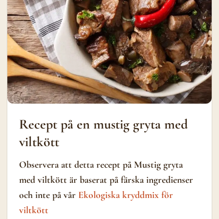
Recept på en mustig gryta med
viltkött
Observera att detta recept på Mustig gryta
med viltkött är baserat på färska ingredienser
och inte på vår
Ekologiska kryddmix för
viltkött