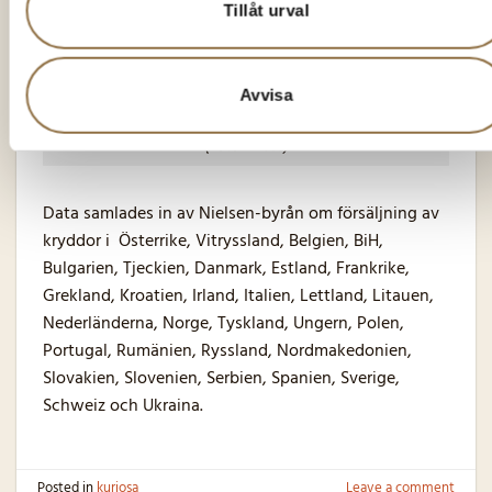
många recept”, avslutade Podravka.
Tillåt urval
Avvisa
(Foto: Press)
Data samlades in av Nielsen-byrån om försäljning av
kryddor i
Österrike, Vitryssland, Belgien, BiH,
Bulgarien, Tjeckien, Danmark, Estland, Frankrike,
Grekland, Kroatien, Irland, Italien, Lettland, Litauen,
Nederländerna, Norge, Tyskland, Ungern, Polen,
Portugal, Rumänien, Ryssland, Nordmakedonien,
Slovakien, Slovenien, Serbien, Spanien, Sverige,
Schweiz och Ukraina.
Posted in
kuriosa
Leave a comment