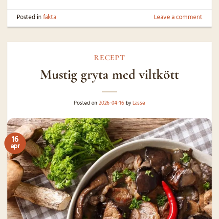
Posted in
fakta
Leave a comment
RECEPT
Mustig gryta med viltkött
Posted on
2026-04-16
by
Lasse
16
apr