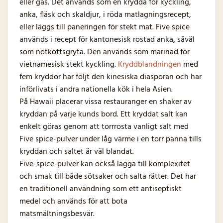
eller gås. Det används som en krydda för kyckling,
anka, fläsk och skaldjur, i röda matlagningsrecept,
eller läggs till paneringen för stekt mat. Five spice
används i recept för kantonesisk rostad anka, såväl
som nötköttsgryta. Den används som marinad för
vietnamesisk stekt kyckling.
Kryddblandningen
med
fem kryddor har följt den kinesiska diasporan och har
införlivats i andra nationella kök i hela Asien.
På Hawaii placerar vissa restauranger en shaker av
kryddan på varje kunds bord. Ett kryddat salt kan
enkelt göras genom att torrrosta vanligt salt med
Five spice-pulver under låg värme i en torr panna tills
kryddan och saltet är väl blandat.
Five-spice-pulver kan också lägga till komplexitet
och smak till både sötsaker och salta rätter. Det har
en traditionell användning som ett antiseptiskt
medel och används för att bota
matsmältningsbesvär.