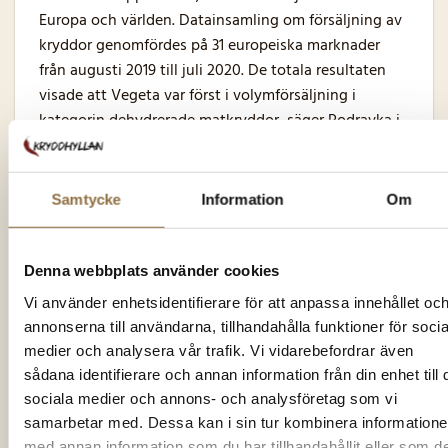
Europa och världen. Datainsamling om försäljning av
kryddor genomfördes på 31 europeiska marknader
från augusti 2019 till juli 2020. De totala resultaten
visade att Vegeta var först i volymförsäljning i
kategorin dehydrerade matkryddor, säger Podravka i
ett
uttalande
.
Varumärket Vegeta, utropat som bästsäljande i
Samtycke
Information
Om
kategorin universella matkryddor, inkluderar
produkterna Vegeta Original, Vegeta Natur, Vegeta
Natur dehydrerade specialmatkryddor och enstaka
Denna webbplats använder cookies
kryddor.
Vi använder enhetsidentifierare för att anpassa innehållet oc
annonserna till användarna, tillhandahålla funktioner för socia
medier och analysera vår trafik. Vi vidarebefordrar även
sådana identifierare och annan information från din enhet till 
sociala medier och annons- och analysföretag som vi
Gamla Vegeta-förpackningar (Foto: Podravka)
samarbetar med. Dessa kan i sin tur kombinera information
med annan information som du har tillhandahållit eller som d