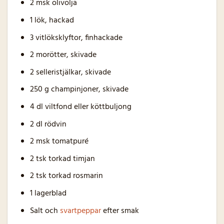
2 msk olivolja
1 lök, hackad
3 vitlöksklyftor, finhackade
2 morötter, skivade
2 selleristjälkar, skivade
250 g champinjoner, skivade
4 dl viltfond eller köttbuljong
2 dl rödvin
2 msk tomatpuré
2 tsk torkad timjan
2 tsk torkad rosmarin
1 lagerblad
Salt och
svartpeppar
efter smak