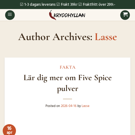
Skip
☑ 1-3 dagars leverans ☑ Frakt 39kr ☑ Fraktfritt över 299:-
to
content
Author Archives:
Lasse
FAKTA
Lär dig mer om Five Spice
pulver
Posted on
2026-04-16
by
Lasse
16
apr