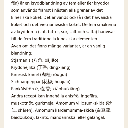
fěn) är en kryddblandning av fem eller fler kryddor
som används främst i nästan alla grenar av det
kinesiska köket. Det används också i det hawaiiska
köket och det vietnamesiska köket. De fem smakerna
av kryddorna (söt, bitter, sur, salt och salta) hänvisar
till de fem traditionella kinesiska elementen.
Även om det finns många varianter, är en vanlig
blandning:
Stjärnanis (八角; bājiǎo)
Kryddnejlika (丁香; dīngxiāng)
Kinesisk kanel (肉桂; ròuguì)
Sichuanpeppar (花椒; huājiāo)
Fänkålsfrön (小茴香; xiǎohuíxiāng)
Andra recept kan innehålla anisfrö, ingefära,
muskotnöt, gurkmeja, Amomum villosum-skida (砂
仁; shārén), Amomum kardemumma-skida (白豆蔻;
báidòukòu), lakrits, mandarinskal eller galangal.